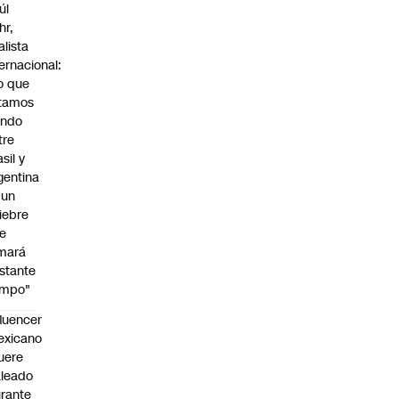
úl
hr,
alista
ternacional:
o que
tamos
endo
tre
sil y
gentina
 un
iebre
e
mará
stante
empo"
fluencer
exicano
uere
leado
rante