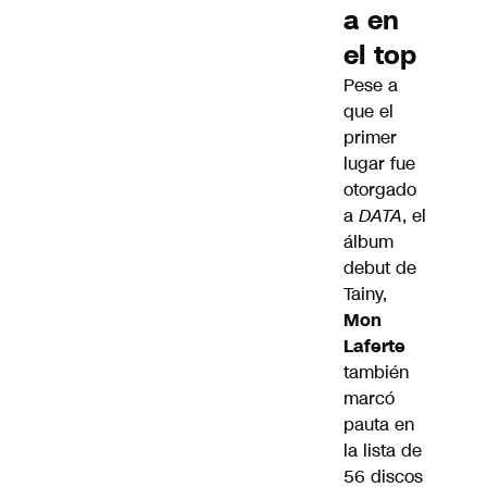
a en
el top
Pese a
que el
primer
lugar fue
otorgado
a
DATA
, el
álbum
debut de
Tainy,
Mon
Laferte
también
marcó
pauta en
la lista de
56 discos