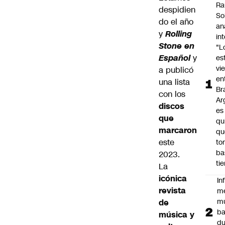
Ra
despidien
So
do el año
an
y
Rolling
in
Stone en
"L
Español
y
es
vi
a publicó
en
una lista
Bra
con los
Ar
discos
es
que
qu
marcaron
qu
este
to
ba
2023.
ti
La
icónica
In
revista
m
m
de
ba
música y
du