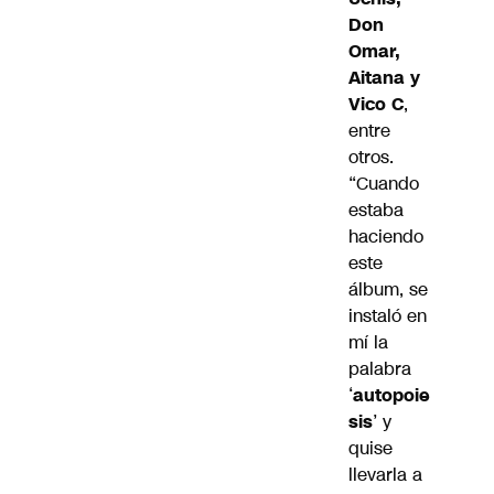
Don
Omar,
Aitana y
Vico C
,
entre
otros.
“Cuando
estaba
haciendo
este
álbum, se
instaló en
mí la
palabra
‘
autopoie
sis
’ y
quise
llevarla a