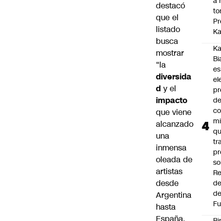
a 
destacó
to
que el
Pr
listado
Ka
busca
Ka
mostrar
Bi
“la
es
diversida
el
d
y el
pr
impacto
d
co
que viene
mi
alcanzado
q
una
tr
inmensa
pr
oleada de
so
artistas
Re
desde
de
de
Argentina
Fu
hasta
España,
Bi