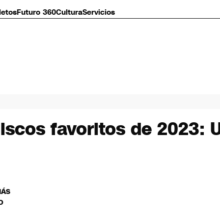
letos
Futuro 360
Cultura
Servicios
discos favoritos de 2023: 
MÁS
O