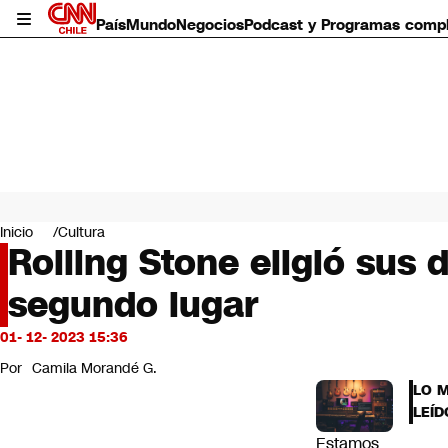
País
Mundo
Negocios
Podcast y Programas comp
País
Mundo
Inicio
Cultura
Negocios
Rolling Stone eligió sus 
Deportes
segundo lugar
Programas completos
Cultura
Servicios
01- 12- 2023 15:36
Bits
Por
Camila Morandé G.
CNN Data
LO 
CNN tiempo
LEÍD
Futuro 360
Estamos
Opinión