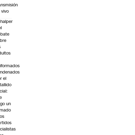
ansmisión
 vivo
halper
el
ebate
bre
s
dultos
iformados
ondenados
r el
tallido
cial:
e
go un
amado
los
rtidos
icialistas