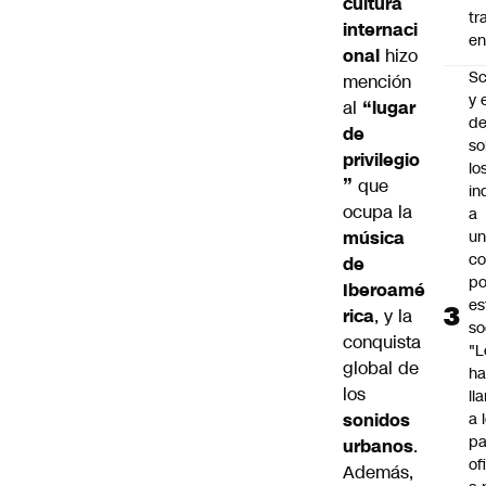
cultura
tr
internaci
en
onal
hizo
Sc
mención
y 
al
“lugar
d
de
so
privilegio
lo
”
que
in
ocupa la
a
música
un
c
de
po
Iberoamé
es
rica
, y la
so
conquista
"L
global de
ha
los
ll
sonidos
a 
pa
urbanos
.
of
Además,