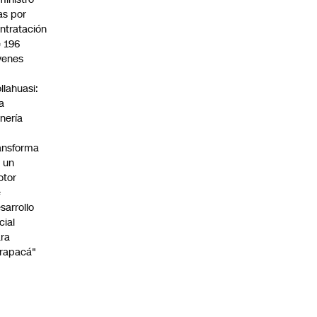
s por
ntratación
 196
venes
n
llahuasi:
a
nería
ansforma
 un
otor
e
sarrollo
cial
ra
rapacá"