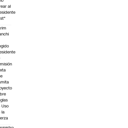
no
rear al
esidente
st"
rim
anchi
egido
esidente
e
misión
xta
ue
amita
oyecto
bre
glas
 Uso
 la
erza
ministro