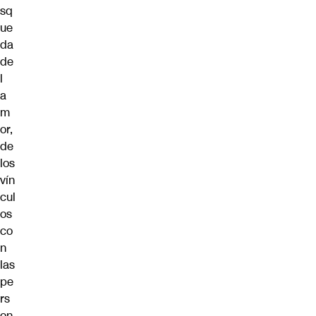
sq
ue
da
de
l
a
m
or,
de
los
vín
cul
os
co
n
las
pe
rs
on