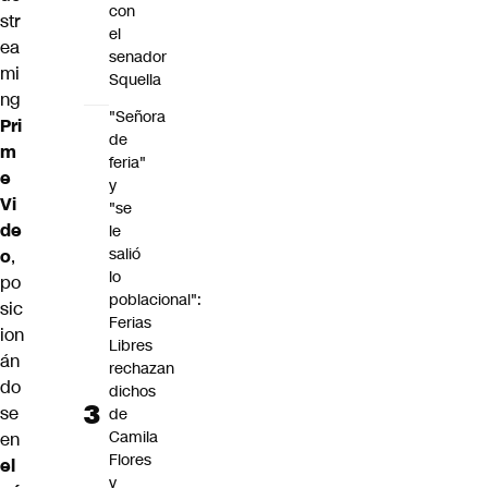
con
str
el
ea
senador
mi
Squella
ng
"Señora
Pri
de
m
feria"
e
y
Vi
"se
de
le
salió
o
,
lo
po
poblacional":
sic
Ferias
ion
Libres
án
rechazan
do
dichos
se
de
Camila
en
Flores
el
y