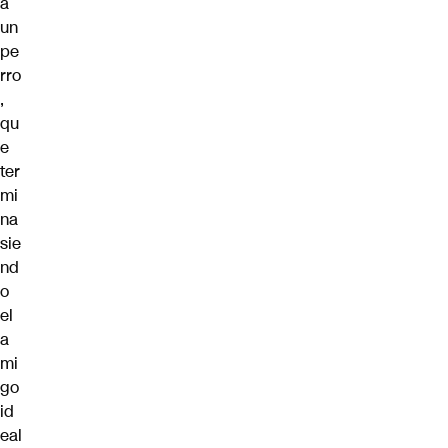
a
un
pe
rro
,
qu
e
ter
mi
na
sie
nd
o
el
a
mi
go
id
eal