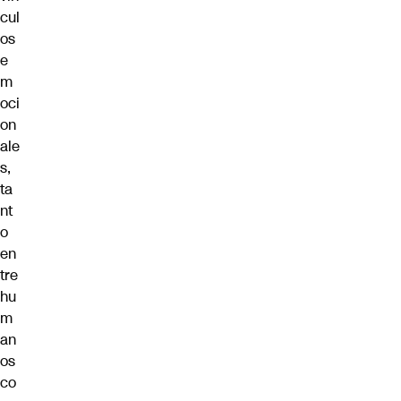
cul
os
e
m
oci
on
ale
s,
ta
nt
o
en
tre
hu
m
an
os
co