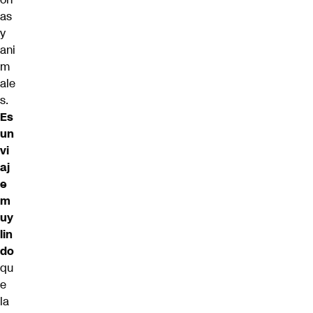
as
y
ani
m
ale
s.
Es
un
vi
aj
e
m
uy
lin
do
qu
e
la