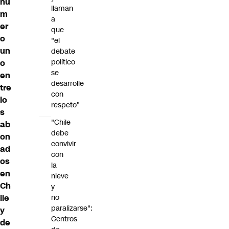
nú
llaman
m
a
er
que
o
"el
un
debate
político
o
se
en
desarrolle
tre
con
lo
respeto"
s
"Chile
ab
debe
on
convivir
ad
con
os
la
en
nieve
Ch
y
ile
no
paralizarse":
y
Centros
de