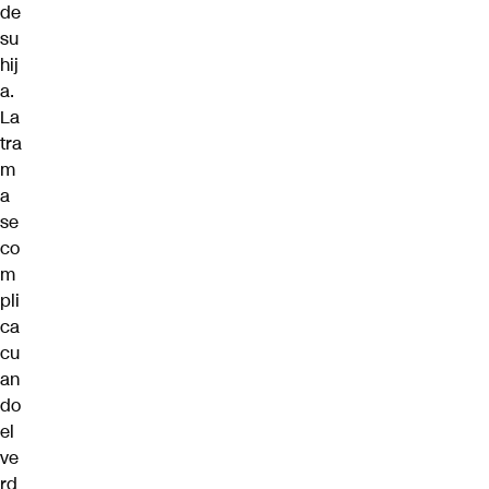
de
su
hij
a.
La
tra
m
a
se
co
m
pli
ca
cu
an
do
el
ve
rd