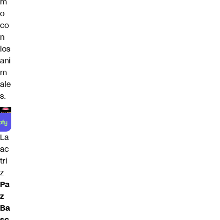
m
o
co
n
los
ani
m
ale
s.
La
ac
tri
z
Pa
z
Ba
sc