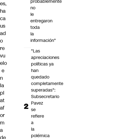
probablemente
es,
no
ha
le
ca
entregaron
us
toda
ad
la
o
información"
re
"Las
vu
apreciaciones
elo
políticas ya
e
han
quedado
n
completamente
la
superadas":
pl
Subsecretario
at
Pavez
af
se
or
refiere
m
a
la
a
polémica
de