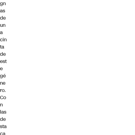
gn
as
de
un
a
cin
ta
de
est
e
gé
ne
ro.
Co
n
las
de
sta
ca