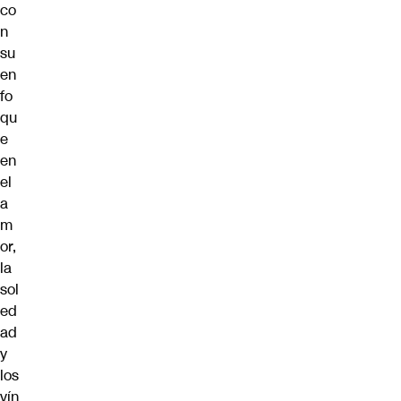
co
n
su
en
fo
qu
e
en
el
a
m
or,
la
sol
ed
ad
y
los
vín