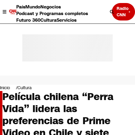
País
Mundo
Negocios
Radio
Podcast y Programas completos
CNN
Futuro 360
Cultura
Servicios
País
Mundo
Negocios
Inicio
Cultura
Película chilena “Perra
Deportes
Programas completos
Vida” lidera las
Cultura
Servicios
preferencias de Prime
Bits
CNN Data
Video en Chile y siete
CNN tiempo