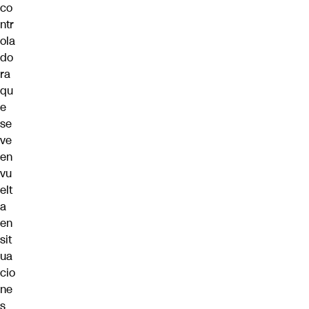
co
ntr
ola
do
ra
qu
e
se
ve
en
vu
elt
a
en
sit
ua
cio
ne
s