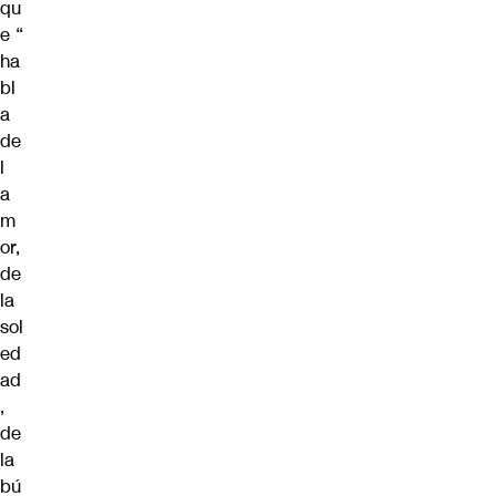
qu
e “
ha
bl
a
de
l
a
m
or,
de
la
sol
ed
ad
,
de
la
bú