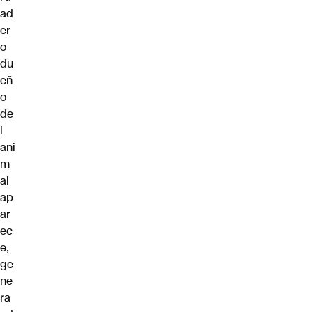
ad
er
o
du
eñ
o
de
l
ani
m
al
ap
ar
ec
e,
ge
ne
ra