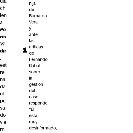
ula
hija
chi
de
len
Bernarda
a
Vera
y
Pe
ante
rra
las
Vi
críticas
da
de
,
Fernando
est
Rabat
re
sobre
la
na
gestión
da
del
el
caso
pa
responde:
sa
"Él
do
está
vie
muy
desinformado,
rn