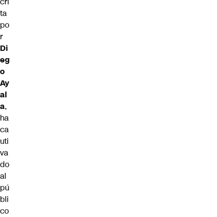
cri
ta
po
r
Di
eg
o
Ay
al
a
,
ha
ca
uti
va
do
al
pú
bli
co