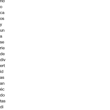
nd
o
ca
os
y
un
a
se
rie
de
div
ert
id
as
an
éc
do
tas
di