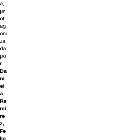
a,
pr
ot
ag
oni
za
da
po
r
Da
ni
el
a
Ra
mí
re
z,
Fe
lip