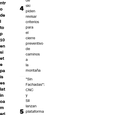
de
ntr
ski
o
piden
de
revisar
l
criterios
to
para
el
p
cierre
10
preventivo
en
de
si
caminos
et
a
e
la
pa
montaña
ís
"Sin
es
Fachadas":
lat
CNC
in
y
SII
oa
lanzan
m
plataforma
eri