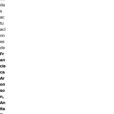
da
s
ac
tu
aci
on
es
de
Fr
an
cis
ca
Ar
on
so
n,
An
ita