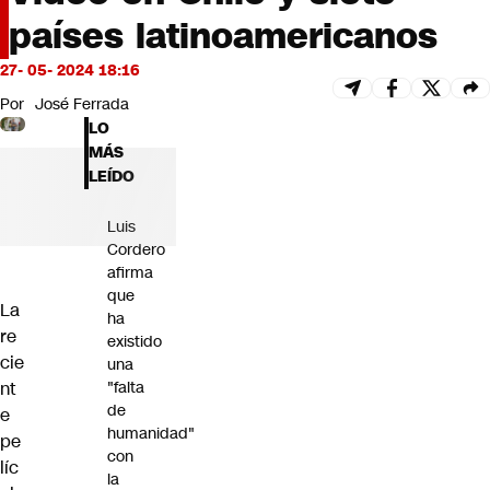
Futuro 360
países latinoamericanos
Opinión
27- 05- 2024 18:16
Por
José Ferrada
LO
MÁS
LEÍDO
Luis
Cordero
afirma
que
La
ha
re
existido
cie
una
nt
"falta
de
e
humanidad"
pe
con
líc
la