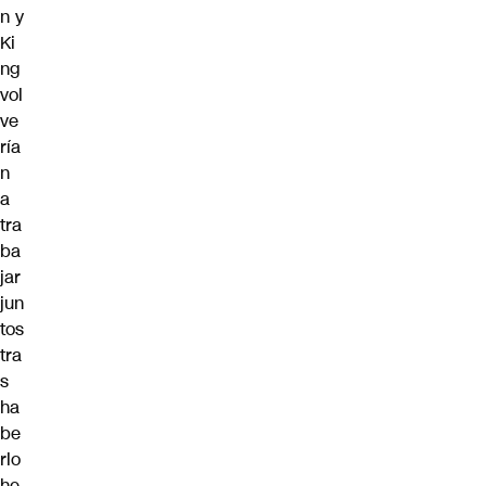
n y
Ki
ng
vol
ve
ría
n
a
tra
ba
jar
jun
tos
tra
s
ha
be
rlo
he