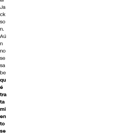
Ja
ck
so
n.
Aú
n
no
se
sa
be
qu
é
tra
ta
mi
en
to
se