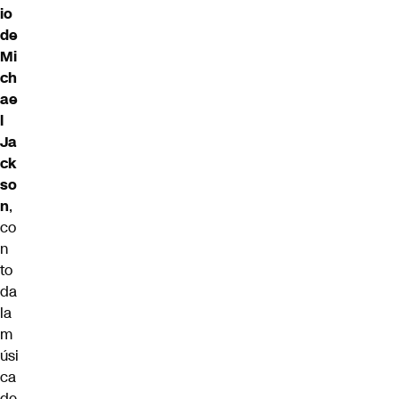
io
de
Mi
ch
ae
l
Ja
ck
so
n
,
co
n
to
da
la
m
úsi
ca
de