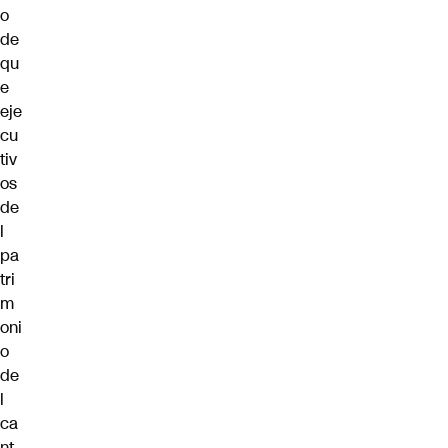
o
de
qu
e
eje
cu
tiv
os
de
l
pa
tri
m
oni
o
de
l
ca
nt