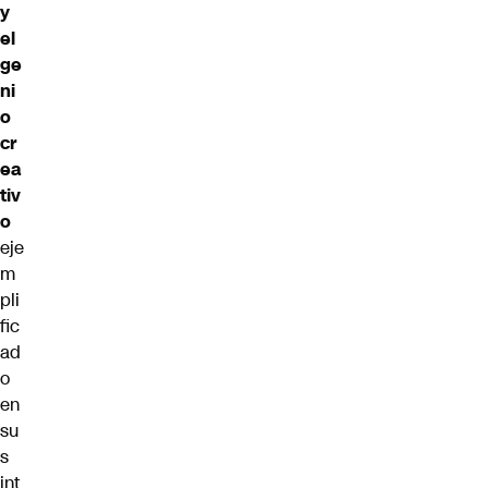
y
el
ge
ni
o
cr
ea
tiv
o
eje
m
pli
fic
ad
o
en
su
s
int