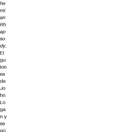
he
mi
an
Rh
ap
so
dy
.
El
gu
ion
es
de
Jo
hn
Lo
ga
n y
se
gú