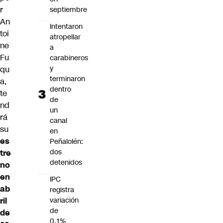
r
septiembre
An
Intentaron
toi
atropellar
ne
a
Fu
carabineros
y
qu
terminaron
a,
dentro
te
de
nd
un
rá
canal
su
en
es
Peñalolén:
dos
tre
detenidos
no
en
IPC
ab
registra
ril
variación
de
de
0,1%