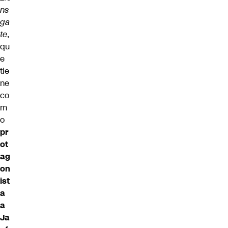
ns
ga
te
,
qu
e
tie
ne
co
m
o
pr
ot
ag
on
ist
a
a
Ja