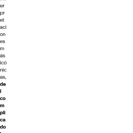
er
pr
et
aci
on
es
m
ás
icó
nic
as,
de
l
co
m
pli
ca
do