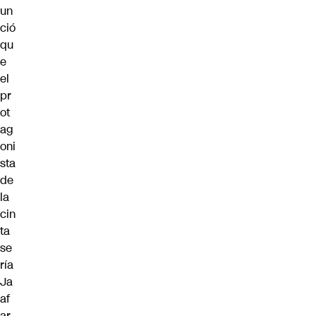
un
ció
qu
e
el
pr
ot
ag
oni
sta
de
la
cin
ta
se
ría
Ja
af
ar