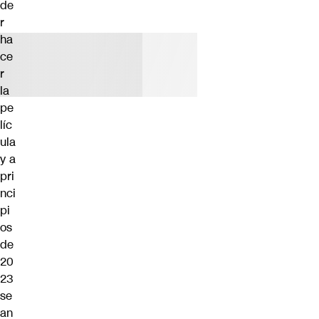
de
r
ha
ce
r
la
pe
líc
ula
y a
pri
nci
pi
os
de
20
23
se
an