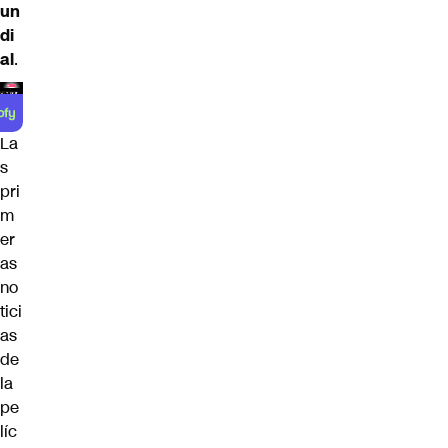
un
di
al
.
La
s
pri
m
er
as
no
tici
as
de
la
pe
líc