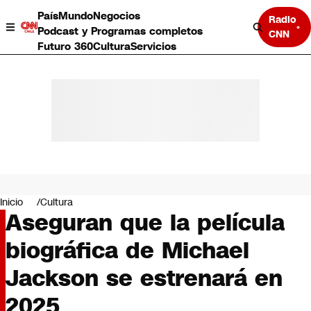
País
Mundo
Negocios
Radio
Podcast y Programas completos
CNN
Futuro 360
Cultura
Servicios
País
Mundo
Negocios
Inicio
Cultura
Aseguran que la película
Deportes
Programas completos
biográfica de Michael
Cultura
Servicios
Jackson se estrenará en
Bits
CNN Data
2025
CNN tiempo