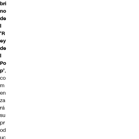
bri
no
de
l
‘R
ey
de
l
Po
p’
,
co
m
en
za
rá
su
pr
od
uc