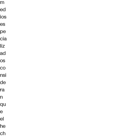
m
ed
ios
es
pe
cia
liz
ad
os
co
nsi
de
ra
n
qu
e
el
he
ch