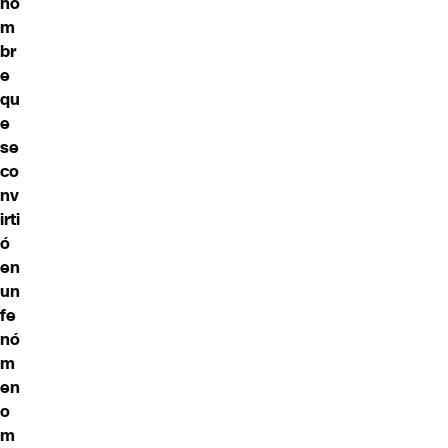
ho
m
br
e
qu
e
se
co
nv
irti
ó
en
un
fe
nó
m
en
o
m