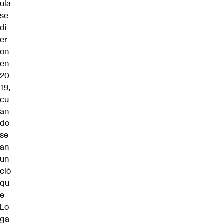
ula
se
di
er
on
en
20
19,
cu
an
do
se
an
un
ció
qu
e
Lo
ga