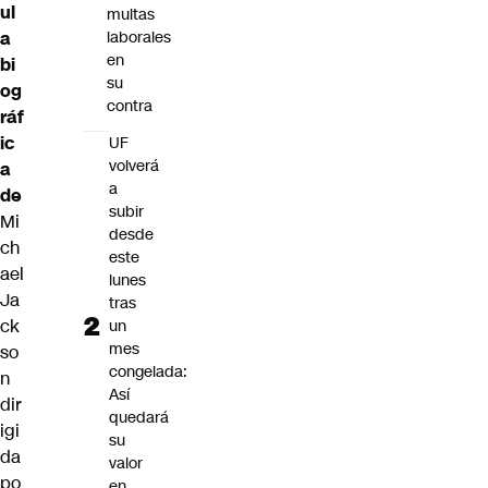
ul
multas
a
laborales
en
bi
su
og
contra
ráf
ic
UF
volverá
a
a
de
subir
Mi
desde
ch
este
ael
lunes
Ja
tras
ck
un
mes
so
congelada:
n
Así
dir
quedará
igi
su
da
valor
po
en