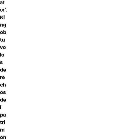
at
or’.
Ki
ng
ob
tu
vo
lo
s
de
re
ch
os
de
l
pa
tri
m
on