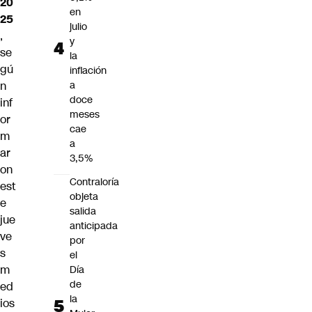
20
en
25
julio
,
y
se
la
gú
inflación
n
a
doce
inf
meses
or
cae
m
a
ar
3,5%
on
Contraloría
est
objeta
e
salida
jue
anticipada
ve
por
s
el
m
Día
de
ed
la
ios