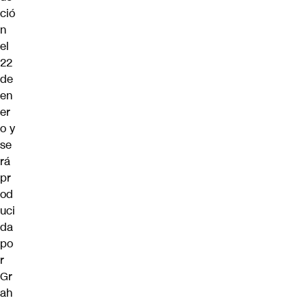
ció
n
el
22
de
en
er
o y
se
rá
pr
od
uci
da
po
r
Gr
ah