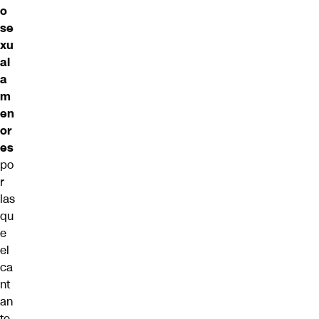
o
se
xu
al
a
m
en
or
es
po
r
las
qu
e
el
ca
nt
an
te