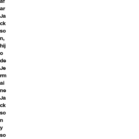
af
ar
Ja
ck
so
n,
hij
o
de
Je
rm
ai
ne
Ja
ck
so
n
y
so