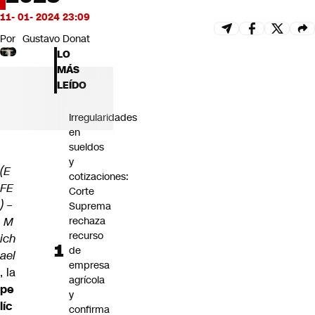
Futuro 360
11- 01- 2024 23:09
Opinión
Por
Gustavo Donat
LO
MÁS
LEÍDO
Irregularidades
en
sueldos
y
(E
cotizaciones:
FE
Corte
) –
Suprema
M
rechaza
recurso
ich
de
ael
empresa
, la
agrícola
pe
y
líc
confirma