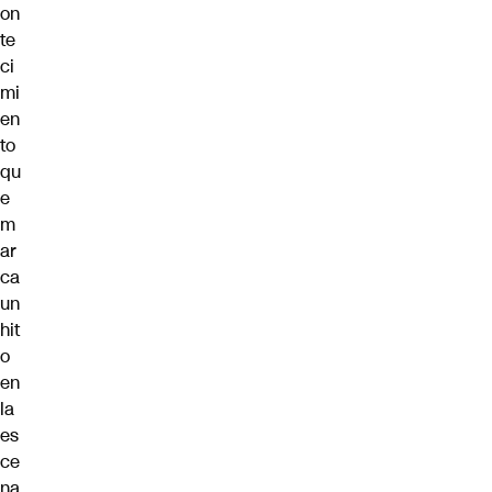
on
te
ci
mi
en
to
qu
e
m
ar
ca
un
hit
o
en
la
es
ce
na