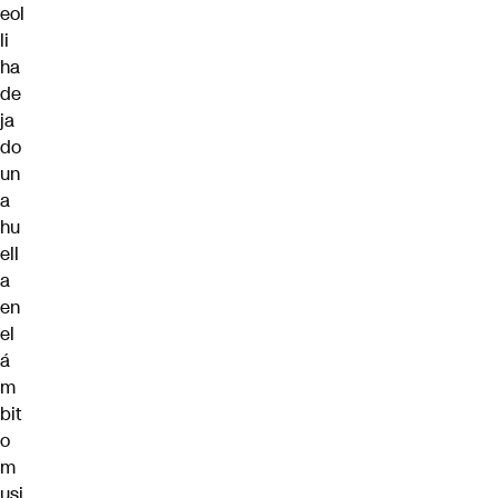
eol
li
ha
de
ja
do
un
a
hu
ell
a
en
el
á
m
bit
o
m
usi