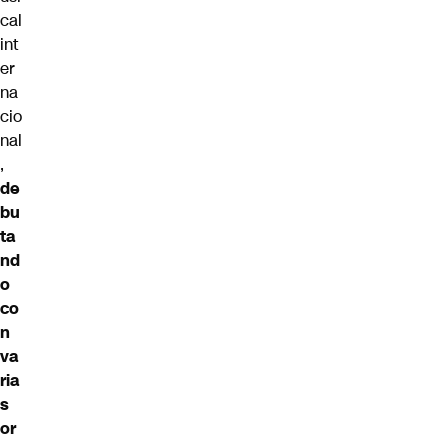
cal
int
er
na
cio
nal
,
de
bu
ta
nd
o
co
n
va
ria
s
or