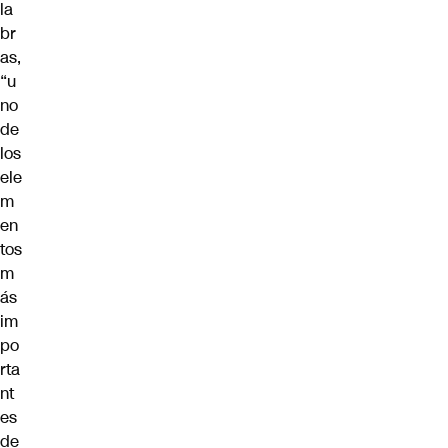
la
br
as,
“u
no
de
los
ele
m
en
tos
m
ás
im
po
rta
nt
es
de