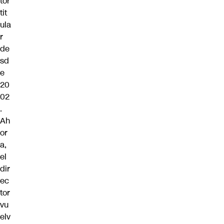
tor
tit
ula
r
de
sd
e
20
02
.
Ah
or
a,
el
dir
ec
tor
vu
elv