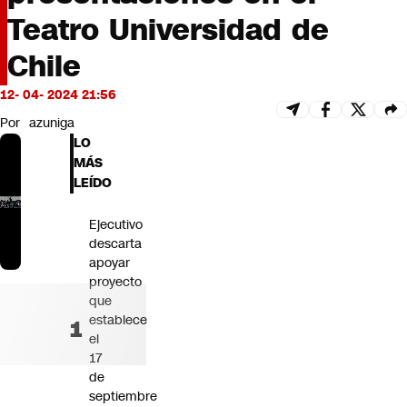
Futuro 360
Teatro Universidad de
Opinión
Chile
12- 04- 2024 21:56
Por
azuniga
LO
MÁS
LEÍDO
Ejecutivo
descarta
apoyar
proyecto
que
establece
el
17
de
septiembre