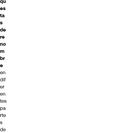
qu
es
ta
s
de
re
no
m
br
e
en
dif
er
en
tes
pa
rte
s
de