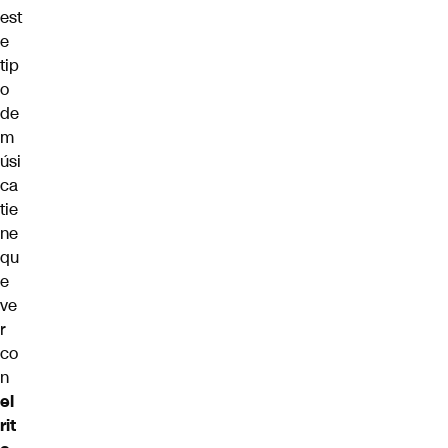
est
e
tip
o
de
m
úsi
ca
tie
ne
qu
e
ve
r
co
n
el
rit