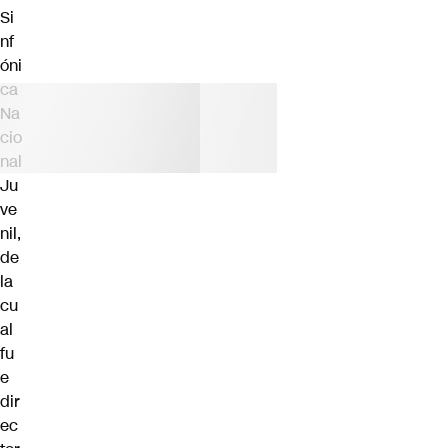
Si
nf
óni
ca
Na
cio
nal
Ju
ve
nil,
de
la
cu
al
fu
e
dir
ec