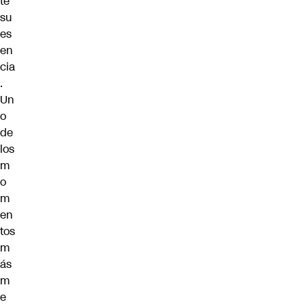
te
su
es
en
cia
.
Un
o
de
los
m
o
m
en
tos
m
ás
m
e