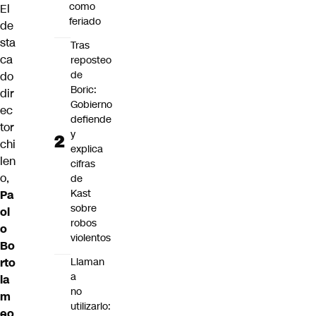
como
El
feriado
de
sta
Tras
ca
reposteo
de
do
Boric:
dir
Gobierno
ec
defiende
tor
y
chi
explica
len
cifras
o,
de
Kast
Pa
sobre
ol
robos
o
violentos
Bo
rto
Llaman
a
la
no
m
utilizarlo:
eo