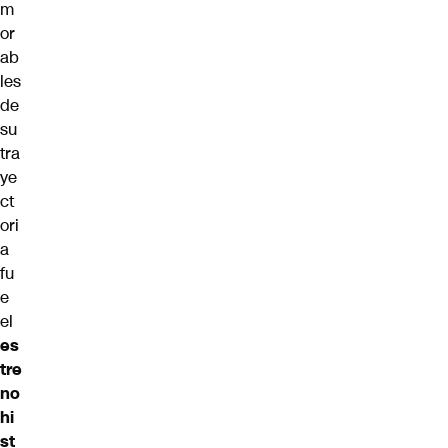
m
or
ab
les
de
su
tra
ye
ct
ori
a
fu
e
el
es
tre
no
hi
st