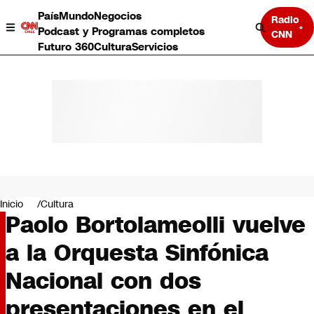
País
Mundo
Negocios
Radio
Podcast y Programas completos
CNN
Futuro 360
Cultura
Servicios
País
Mundo
Negocios
Inicio
Cultura
Paolo Bortolameolli vuelve
Deportes
Programas completos
a la Orquesta Sinfónica
Cultura
Servicios
Nacional con dos
Bits
CNN Data
presentaciones en el
CNN tiempo