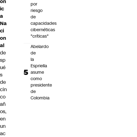
ón
por
ic
riesgo
a
de
Na
capacidades
cibernéticas
ci
"críticas"
on
al
Abelardo
de
de
la
sp
Espriella
ué
asume
s
como
de
presidente
cin
de
co
Colombia
añ
os,
en
un
ac