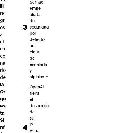
Sernac
lli
,
emite
re
alerta
gr
de
es
seguridad
por
a
defecto
al
en
es
cinta
ce
de
na
escalada
rio
y
de
alpinismo
la
OpenAI
Or
frena
qu
el
es
desarrollo
de
ta
su
Si
IA
nf
Astra