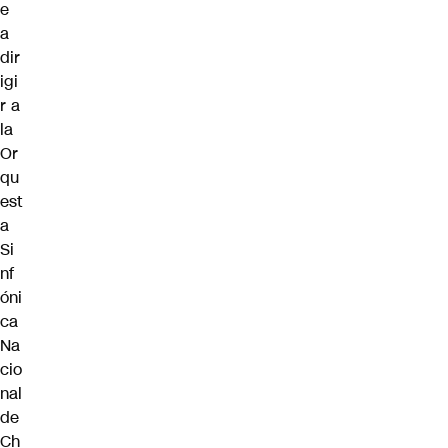
e
a
dir
igi
r a
la
Or
qu
est
a
Si
nf
óni
ca
Na
cio
nal
de
Ch