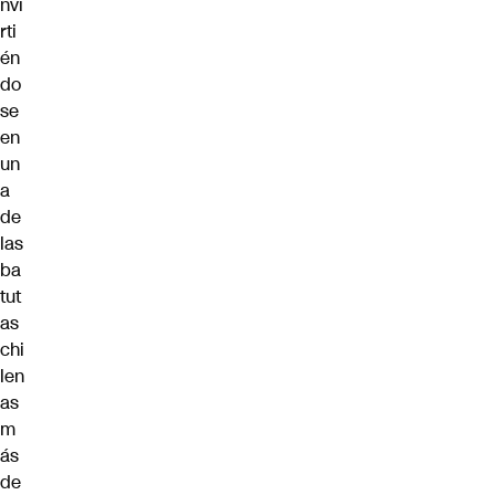
nvi
rti
én
do
se
en
un
a
de
las
ba
tut
as
chi
len
as
m
ás
de