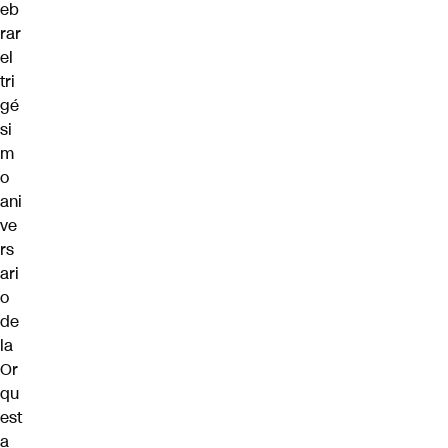
eb
rar
el
tri
gé
si
m
o
ani
ve
rs
ari
o
de
la
Or
qu
est
a