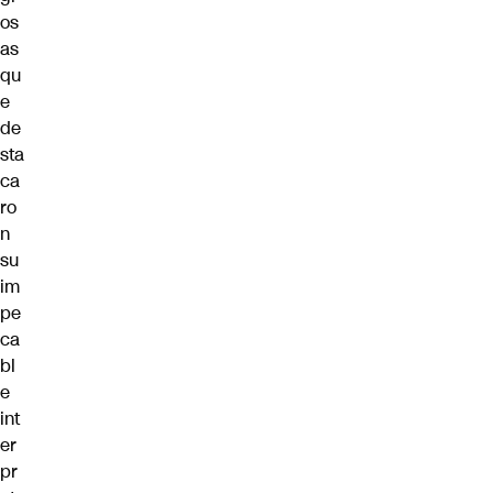
os
as
qu
e
de
sta
ca
ro
n
su
im
pe
ca
bl
e
int
er
pr