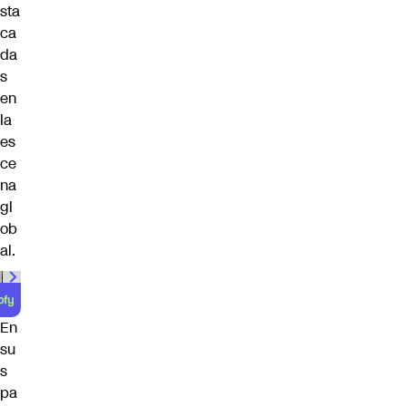
sta
ca
da
s
en
la
es
ce
na
gl
ob
al.
En
su
s
pa