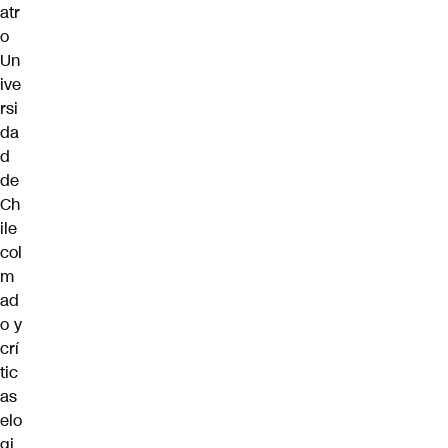
atr
o
Un
ive
rsi
da
d
de
Ch
ile
col
m
ad
o y
crí
tic
as
elo
gi