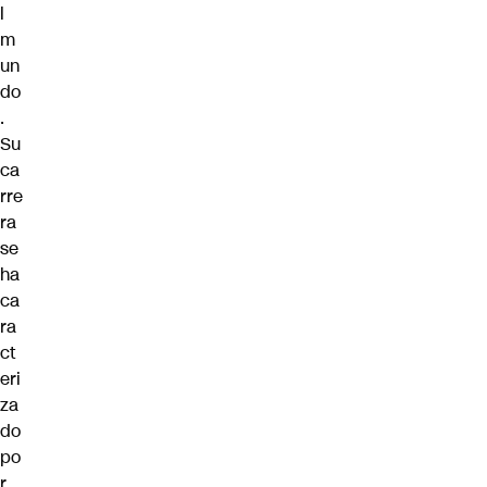
l
m
un
do
.
Su
ca
rre
ra
se
ha
ca
ra
ct
eri
za
do
po
r