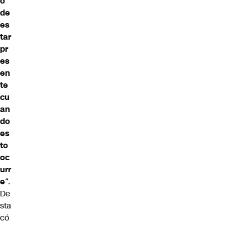
o
de
es
tar
pr
es
en
te
cu
an
do
es
to
oc
urr
e
“.
De
sta
có