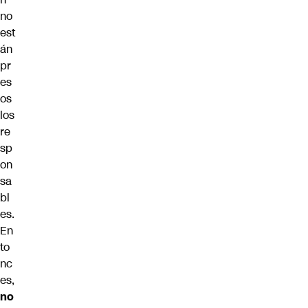
no
est
án
pr
es
os
los
re
sp
on
sa
bl
es.
En
to
nc
es,
no