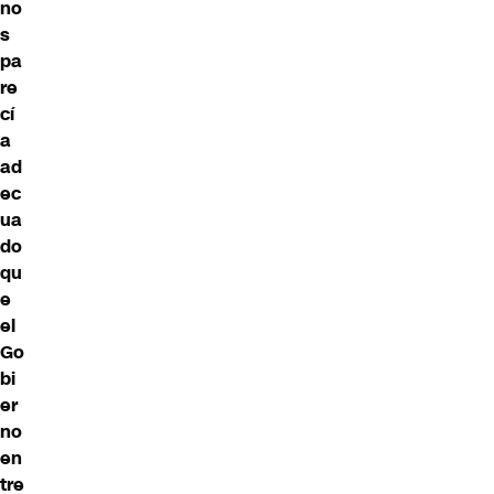
no
s
pa
re
cí
a
ad
ec
ua
do
qu
e
el
Go
bi
er
no
en
tre