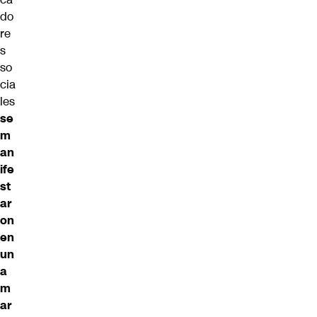
do
re
s
so
cia
les
se
m
an
ife
st
ar
on
en
un
a
m
ar