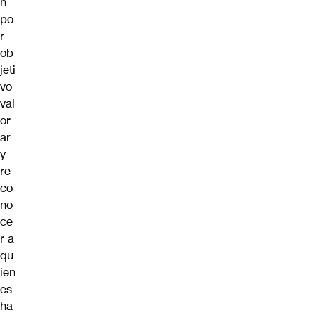
n
po
r
ob
jeti
vo
val
or
ar
y
re
co
no
ce
r a
qu
ien
es
ha