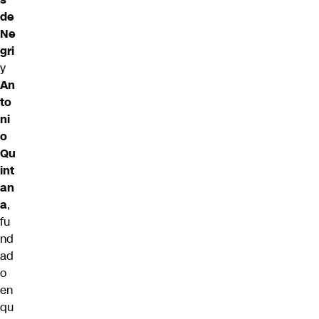
de
Ne
gri
y
An
to
ni
o
Qu
int
an
a
,
fu
nd
ad
o
en
qu