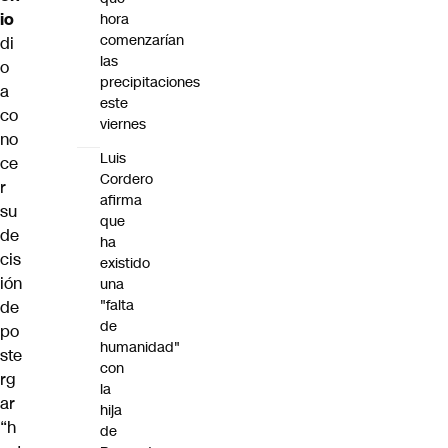
io
hora
comenzarían
di
las
o
precipitaciones
a
este
co
viernes
no
Luis
ce
Cordero
r
afirma
su
que
de
ha
cis
existido
ión
una
"falta
de
de
po
humanidad"
ste
con
rg
la
ar
hija
“h
de