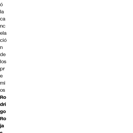
ó
la
ca
nc
ela
ció
n
de
los
pr
e
mi
os
Ro
dri
go
Ro
ja
s