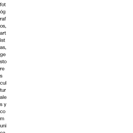
fot
óg
raf
os,
art
ist
as,
ge
sto
re
s
cul
tur
ale
s y
co
m
uni
ca