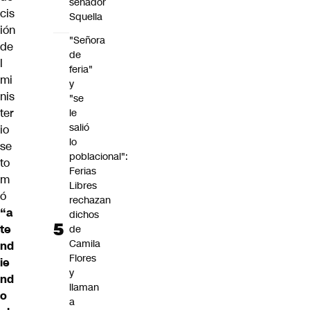
senador
cis
Squella
ión
"Señora
de
de
l
feria"
mi
y
nis
"se
ter
le
salió
io
lo
se
poblacional":
to
Ferias
m
Libres
ó
rechazan
“a
dichos
te
de
Camila
nd
Flores
ie
y
nd
llaman
o
a