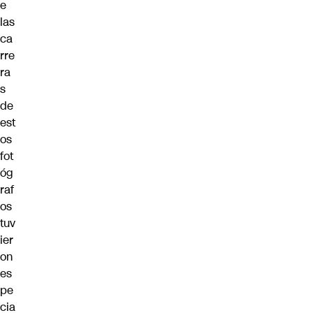
e
las
ca
rre
ra
s
de
est
os
fot
óg
raf
os
tuv
ier
on
es
pe
cia