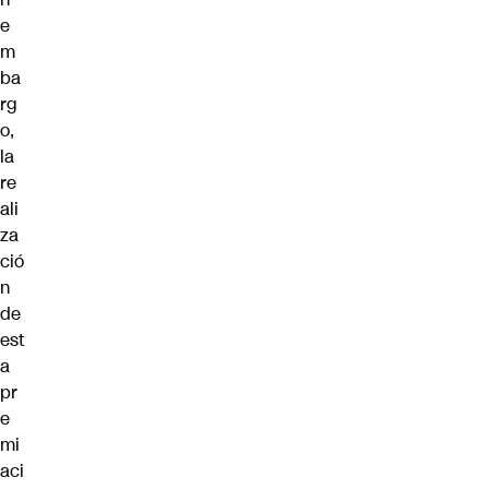
e
m
ba
rg
o,
la
re
ali
za
ció
n
de
est
a
pr
e
mi
aci