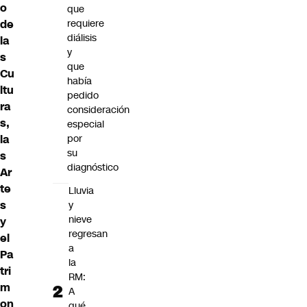
o
que
de
requiere
diálisis
la
y
s
que
Cu
había
ltu
pedido
ra
consideración
s,
especial
la
por
su
s
diagnóstico
Ar
te
Lluvia
s
y
nieve
y
regresan
el
a
Pa
la
tri
RM:
m
A
on
qué