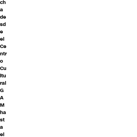
ch
a
de
sd
e
el
Ce
ntr
o
Cu
ltu
ral
G
A
M
ha
st
a
el