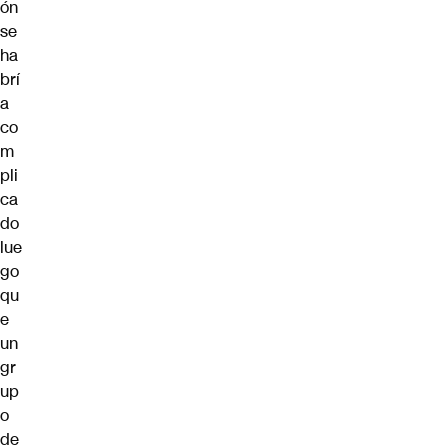
ón
se
ha
brí
a
co
m
pli
ca
do
lue
go
qu
e
un
gr
up
o
de