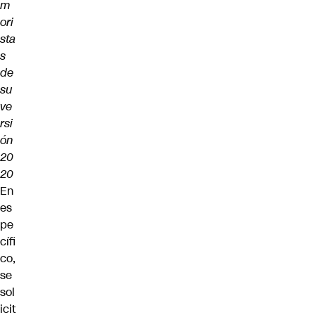
m
ori
sta
s
de
su
ve
rsi
ón
20
20
En
es
pe
cífi
co,
se
sol
icit