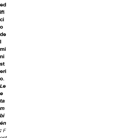
ed
ifi
ci
o
de
l
mi
ni
st
eri
o
.
Le
e
ta
m
bi
én
:
F
est