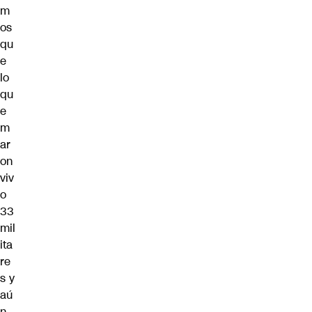
m
os
qu
e
lo
qu
e
m
ar
on
viv
o
33
mil
ita
re
s y
aú
n