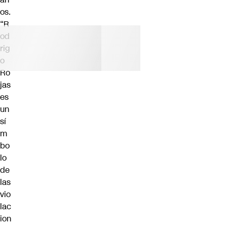
os.
“R
od
rig
o
Ro
jas
es
un
sí
m
bo
lo
de
las
vio
lac
ion