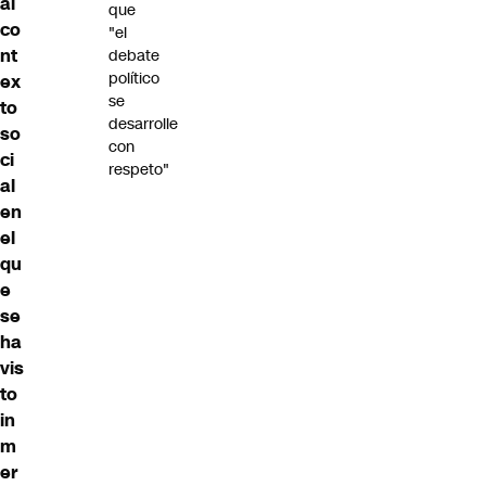
al
que
co
"el
nt
debate
político
ex
se
to
desarrolle
so
con
ci
respeto"
al
en
el
qu
e
se
ha
vis
to
in
m
er