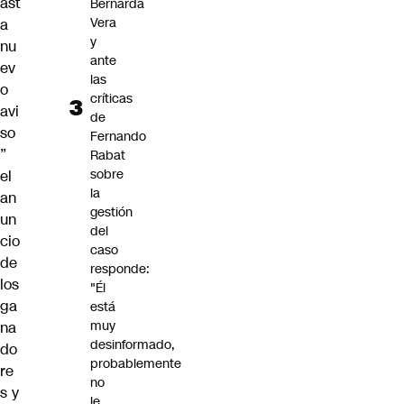
ast
Bernarda
Vera
a
y
nu
ante
ev
las
o
críticas
avi
de
so
Fernando
”
Rabat
sobre
el
la
an
gestión
un
del
cio
caso
de
responde:
los
"Él
ga
está
muy
na
desinformado,
do
probablemente
re
no
s y
le