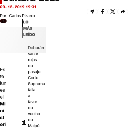
Futuro 360
09- 12- 2019 19:31
Opinión
Por
Carlos Pizarro
LO
MÁS
LEÍDO
Deberán
sacar
rejas
de
Es
pasaje:
te
Corte
lun
Suprema
es
falla
a
el
favor
Mi
de
ni
vecino
st
de
eri
Maipú