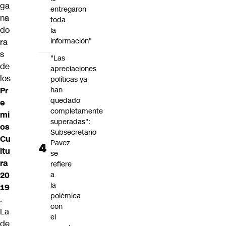
ga
entregaron
na
toda
do
la
información"
ra
s
"Las
de
apreciaciones
los
políticas ya
Pr
han
quedado
e
completamente
mi
superadas":
os
Subsecretario
Cu
Pavez
ltu
se
ra
refiere
20
a
la
19
polémica
.
con
La
el
de