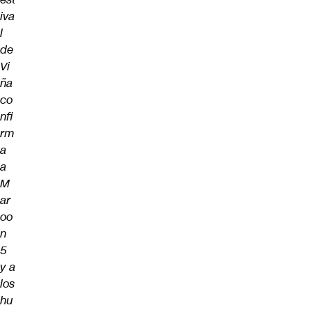
iva
l
de
Vi
ña
co
nfi
rm
a
a
M
ar
oo
n
5
y a
los
hu