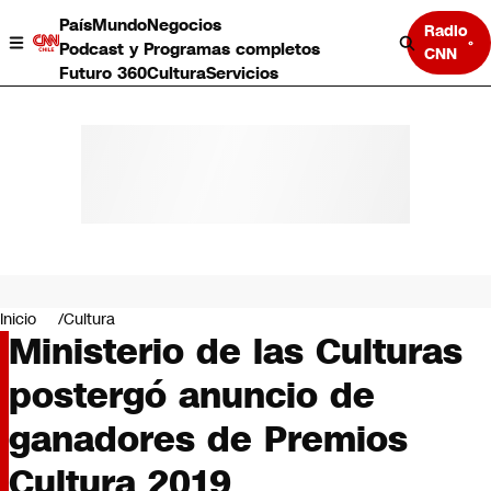
País
Mundo
Negocios
Radio
Podcast y Programas completos
CNN
Futuro 360
Cultura
Servicios
País
Mundo
Negocios
Inicio
Cultura
Ministerio de las Culturas
Deportes
Programas completos
postergó anuncio de
Cultura
Servicios
ganadores de Premios
Bits
CNN Data
Cultura 2019
CNN tiempo