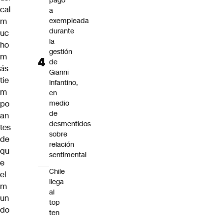
pago
cal
a
m
exempleada
durante
uc
la
ho
gestión
m
de
ás
Gianni
tie
Infantino,
m
en
po
medio
de
an
desmentidos
tes
sobre
de
relación
qu
sentimental
e
Chile
el
llega
m
al
un
top
do
ten