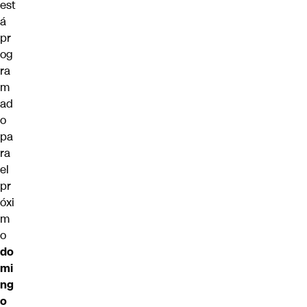
est
á
pr
og
ra
m
ad
o
pa
ra
el
pr
óxi
m
o
do
mi
ng
o