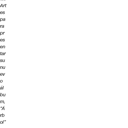
Art
es
pa
ra
pr
es
en
tar
su
nu
ev
o
ál
bu
m,
“Á
rb
ol”