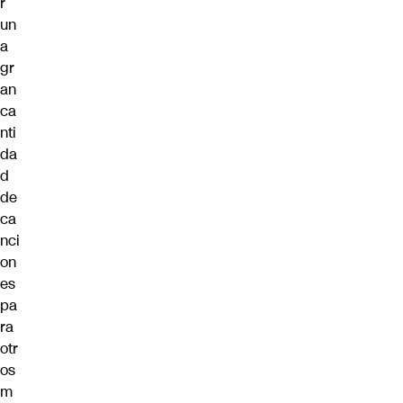
r
un
a
gr
an
ca
nti
da
d
de
ca
nci
on
es
pa
ra
otr
os
m