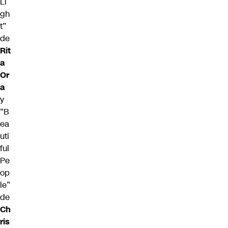
Li
gh
t”
de
Rit
a
Or
a
y
“B
ea
uti
ful
Pe
op
le”
de
Ch
ris