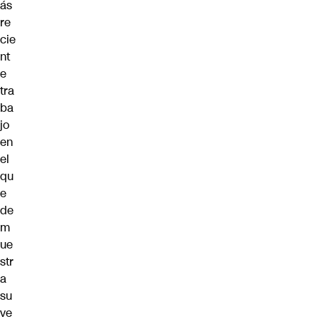
ás
re
cie
nt
e
tra
ba
jo
en
el
qu
e
de
m
ue
str
a
su
ve