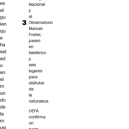
es
Nacional
al
y
al
gu
Observatorio
ien
Manuel
qu
Foster,
e
paseo
ha
en
est
teleférico
ad
y
seis
o
lugares
en
para
el
disfrutar
m
de
un
la
do
naturaleza
de
UEFA
la
confirma
m
un
usi