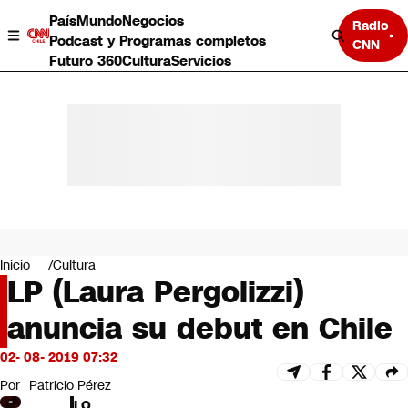
País
Mundo
Negocios
Radio
Podcast y Programas completos
CNN
Futuro 360
Cultura
Servicios
País
Mundo
Negocios
Inicio
Cultura
LP (Laura Pergolizzi)
Deportes
Programas completos
anuncia su debut en Chile
Cultura
Servicios
02- 08- 2019 07:32
Bits
CNN Data
Por
Patricio Pérez
CNN tiempo
LO