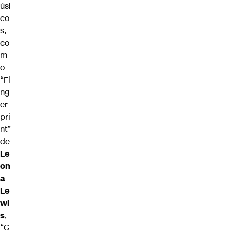
úsi
co
s,
co
m
o
“Fi
ng
er
pri
nt”
de
Le
on
a
Le
wi
s
,
“C