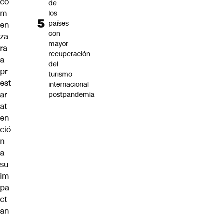
co
de
m
los
países
en
con
za
mayor
ra
recuperación
a
del
pr
turismo
est
internacional
ar
postpandemia
at
en
ció
n
a
su
im
pa
ct
an