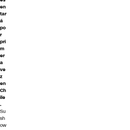
en
tar
á
po
r
pri
m
er
a
ve
z
en
Ch
ile
.
Su
sh
ow