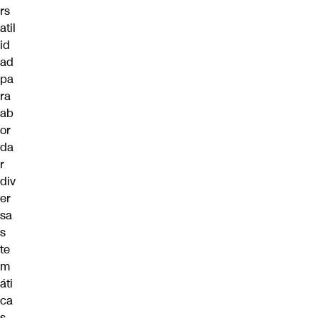
rs
atil
id
ad
pa
ra
ab
or
da
r
div
er
sa
s
te
m
áti
ca
s