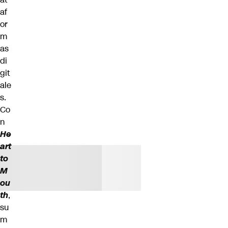
af
or
m
as
di
git
ale
s.
Co
n
He
art
to
M
ou
th
,
su
m