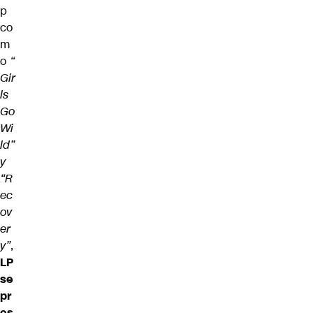
p
co
m
o
“
Gir
ls
Go
Wi
ld”
y
“R
ec
ov
er
y”
,
LP
se
pr
es