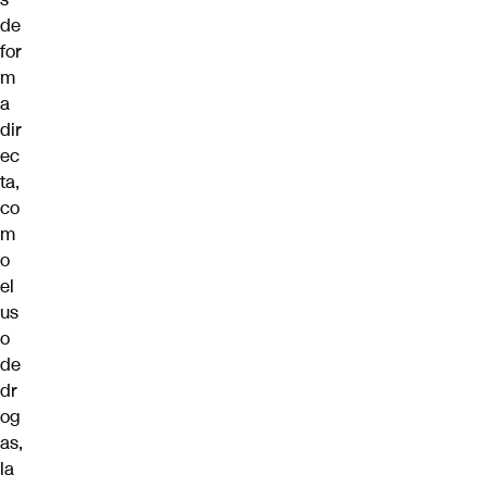
de
for
m
a
dir
ec
ta,
co
m
o
el
us
o
de
dr
og
as,
la