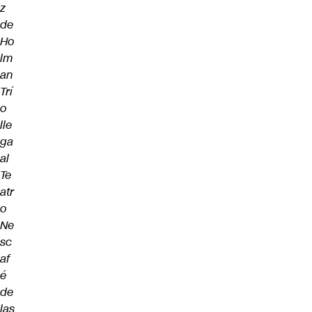
z
de
Ho
lm
an
Trí
o
lle
ga
al
Te
atr
o
Ne
sc
af
é
de
las