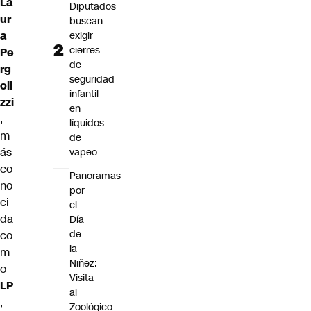
La
Diputados
ur
buscan
a
exigir
cierres
Pe
de
rg
seguridad
oli
infantil
zzi
en
,
líquidos
m
de
ás
vapeo
co
Panoramas
no
por
ci
el
da
Día
de
co
la
m
Niñez:
o
Visita
LP
al
,
Zoológico