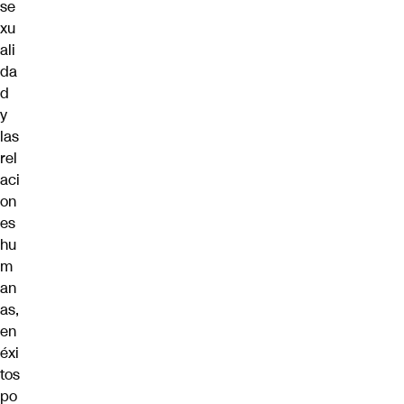
se
xu
ali
da
d
y
las
rel
aci
on
es
hu
m
an
as,
en
éxi
tos
po