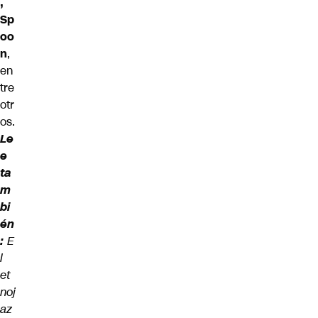
,
Sp
oo
n
,
en
tre
otr
os.
Le
e
ta
m
bi
én
:
E
l
et
noj
az