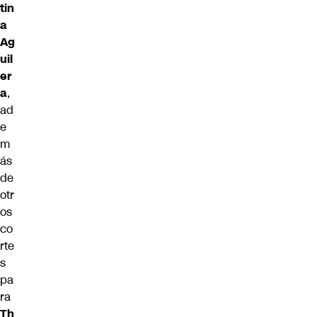
tin
a
Ag
uil
er
a
,
ad
e
m
ás
de
otr
os
co
rte
s
pa
ra
Th