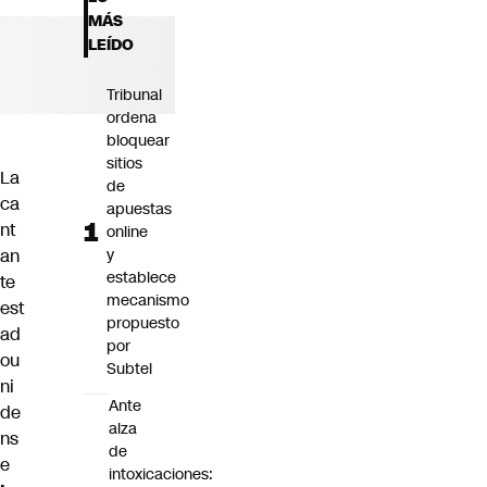
Futuro 360
MÁS
Opinión
LEÍDO
Tribunal
ordena
bloquear
sitios
La
de
ca
apuestas
nt
online
an
y
establece
te
mecanismo
est
propuesto
ad
por
ou
Subtel
ni
Ante
de
alza
ns
de
e
intoxicaciones: