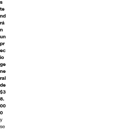
s
te
nd
rá
n
un
pr
ec
io
ge
ne
ral
de
$3
8.
00
0
y
se