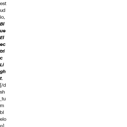
est
ud
io,
Bl
ue
El
ec
tri
c
Li
gh
t
.
[/d
sh
_tu
m
bl
elo
g]