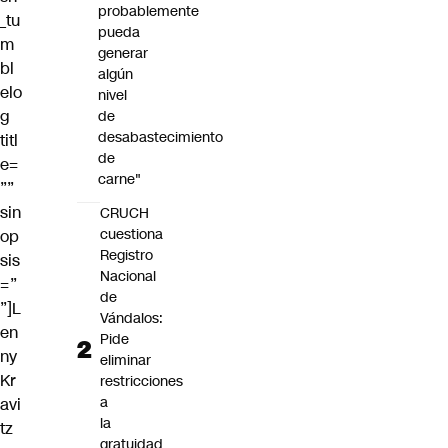
probablemente
_tu
pueda
m
generar
bl
algún
elo
nivel
g
de
desabastecimiento
titl
de
e=
carne"
””
sin
CRUCH
cuestiona
op
Registro
sis
Nacional
=”
de
”]
L
Vándalos:
en
Pide
ny
eliminar
Kr
restricciones
a
avi
la
tz
gratuidad