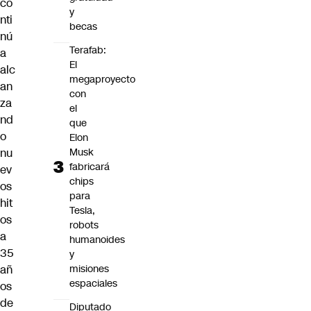
co
y
nti
becas
nú
Terafab:
a
El
alc
megaproyecto
an
con
za
el
nd
que
o
Elon
nu
Musk
fabricará
ev
chips
os
para
hit
Tesla,
os
robots
a
humanoides
35
y
añ
misiones
espaciales
os
de
Diputado