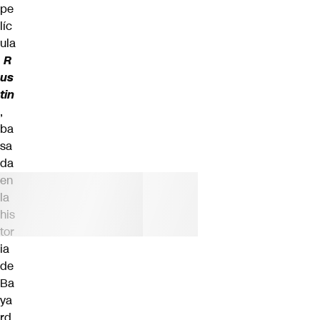
pe
líc
ula
R
us
tin
,
ba
sa
da
en
la
his
tor
ia
de
Ba
ya
rd