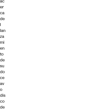
ac
er
ca
de
l
lan
za
mi
en
to
de
su
do
ce
av
o
dis
co
de