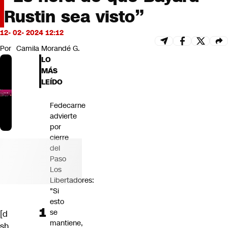
Futuro 360
Rustin sea visto”
Opinión
12- 02- 2024 12:12
Por
Camila Morandé G.
LO
MÁS
LEÍDO
Fedecarne
advierte
por
cierre
del
Paso
Los
Libertadores:
"Si
esto
se
[d
mantiene,
sh