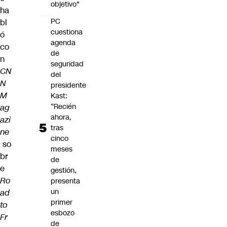
objetivo"
ha
PC
bl
cuestiona
ó
agenda
co
de
n
seguridad
CN
del
N
presidente
M
Kast:
“Recién
ag
ahora,
azi
tras
ne
cinco
so
meses
br
de
e
gestión,
Ro
presenta
un
ad
primer
to
esbozo
Fr
de