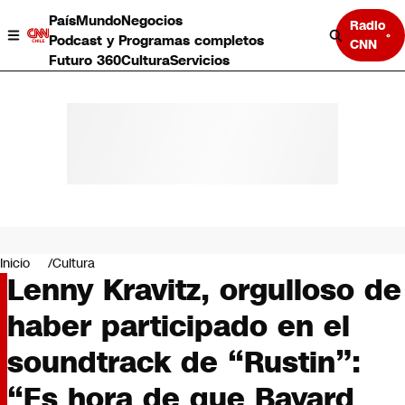
País
Mundo
Negocios
Radio
Podcast y Programas completos
CNN
Futuro 360
Cultura
Servicios
País
Mundo
Negocios
Inicio
Cultura
Lenny Kravitz, orgulloso de
Deportes
Programas completos
haber participado en el
Cultura
Servicios
soundtrack de “Rustin”:
Bits
CNN Data
“Es hora de que Bayard
CNN tiempo