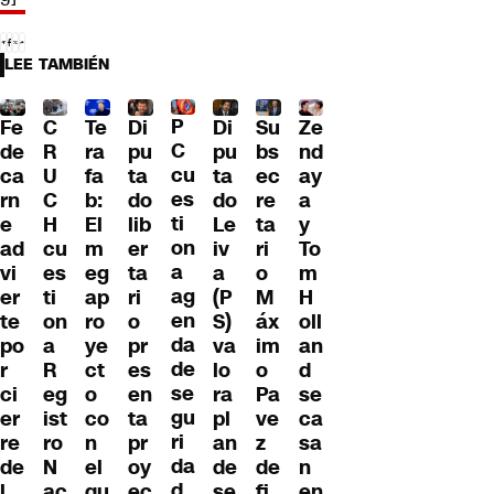
LEE TAMBIÉN
P
Fe
C
Te
Di
Di
Su
Ze
C
de
R
ra
pu
pu
bs
nd
cu
ca
U
fa
ta
ta
ec
ay
es
rn
C
b:
do
do
re
a
ti
e
H
El
lib
Le
ta
y
on
ad
cu
m
er
iv
ri
To
a
vi
es
eg
ta
a
o
m
ag
er
ti
ap
ri
(P
M
H
en
te
on
ro
o
S)
áx
oll
da
po
a
ye
pr
va
im
an
de
r
R
ct
es
lo
o
d
se
ci
eg
o
en
ra
Pa
se
gu
er
ist
co
ta
pl
ve
ca
ri
re
ro
n
pr
an
z
sa
da
de
N
el
oy
de
de
n
d
l
ac
qu
ec
se
fi
en