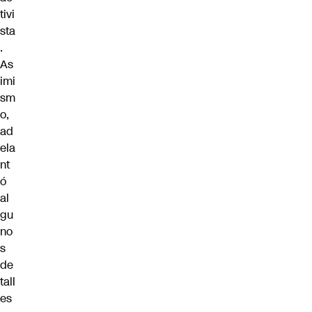
tivi
sta
.
As
imi
sm
o,
ad
ela
nt
ó
al
gu
no
s
de
tall
es