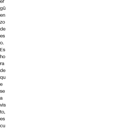
er
gü
en
zo
de
es
o.
Es
ho
ra
de
qu
e
se
a
vis
to,
es
cu