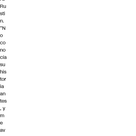
Ru
sti
n.
“N
o
co
no
cía
su
his
tor
ia
an
tes
, y
m
e
av