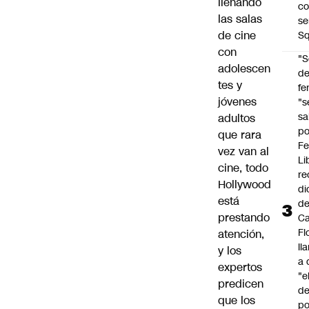
llenando
co
las salas
se
de cine
Sq
con
"S
adolescen
d
tes y
fe
jóvenes
"s
sa
adultos
po
que rara
Fe
vez van al
Li
cine, todo
re
Hollywood
di
está
d
prestando
Ca
Fl
atención,
ll
y los
a 
expertos
"e
predicen
d
que los
po