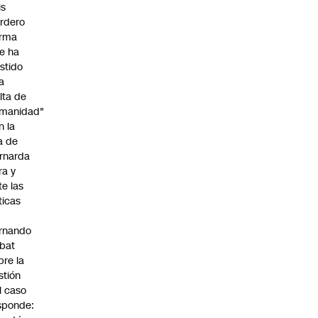
is
rdero
irma
e ha
istido
a
alta de
manidad"
n la
ja de
rnarda
ra y
te las
íticas
rnando
bat
bre la
stión
l caso
sponde: