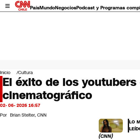
País
Mundo
Negocios
Podcast y Programas comp
País
Mundo
Inicio
Cultura
Negocios
El éxito de los youtubers 
Deportes
cinematográfico
Programas completos
Cultura
Servicios
02- 06- 2026 16:57
Bits
Por
Brian Stelter, CNN
CNN Data
LO 
CNN tiempo
LEÍD
Futuro 360
(CNN)
Opinión