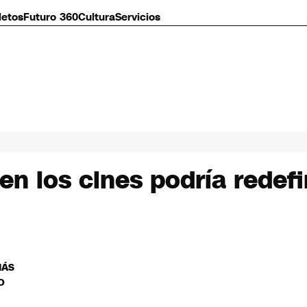
letos
Futuro 360
Cultura
Servicios
en los cines podría redefin
MÁS
O