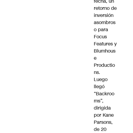
fecha, un
retorno de
inversión
asombros
o para
Focus
Features y
Blumhous
e
Productio
ns.
Luego
llegó
“Backroo
ms”,
dirigida
por Kane
Parsons,
de 20