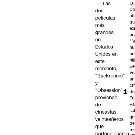
—
Las
Lu
Co
dos
af
películas
qu
más
ex
grandes
un
en
"f
Estados
hu
Unidos en
co
hi
este
Be
momento,
Ve
“
Backrooms
”
an
y
cr
“
Obsession
”,
de
provienen
Fe
de
Ra
so
cineastas
ge
veinteañeros
de
que
re
perfeccionaron