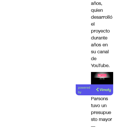
años,
quien
desarrolló
el
proyecto
durante
años en
su canal
de
YouTube.
Lea el
powered
artículo
by
Parsons
tuvo un
presupue
sto mayor
—