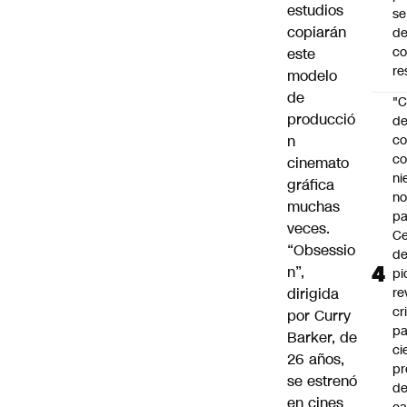
estudios
se
copiarán
de
c
este
re
modelo
de
"C
producció
d
n
co
co
cinemato
ni
gráfica
n
muchas
pa
veces.
Ce
“Obsessio
de
n”,
pi
dirigida
re
cr
por Curry
pa
Barker, de
ci
26 años,
pr
se estrenó
d
en cines