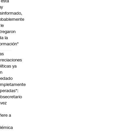
l está
uy
sinformado,
obablemente
 le
tregaron
da la
formación"
as
reciaciones
líticas ya
an
uedado
ompletamente
peradas":
bsecretario
avez
fiere a
lémica