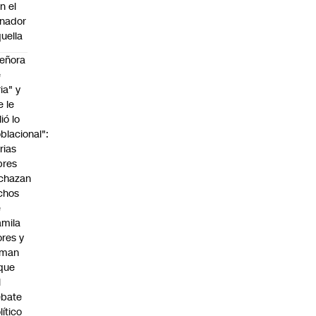
n el
nador
uella
eñora
e
ria" y
e le
lió lo
blacional":
rias
bres
chazan
chos
e
mila
ores y
aman
que
l
ebate
lítico