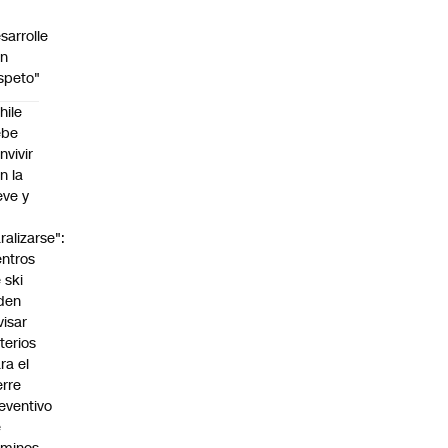
sarrolle
on
speto"
hile
ebe
nvivir
n la
eve y
o
ralizarse":
ntros
 ski
den
visar
iterios
ra el
erre
eventivo
e