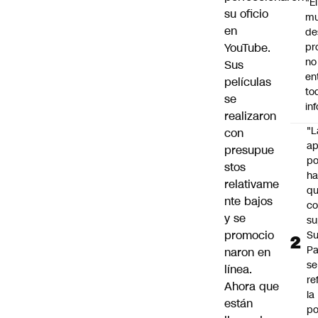
"É
su oficio
m
en
de
YouTube.
pr
no
Sus
en
películas
to
se
in
realizaron
"L
con
ap
presupue
po
stos
h
relativame
q
nte bajos
c
y se
su
promocio
Su
P
naron en
se
línea.
re
Ahora que
la
están
po