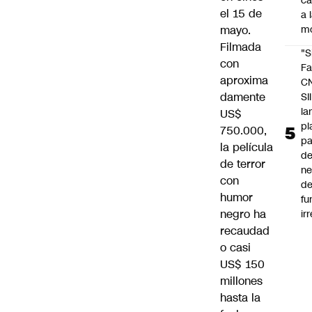
c
el 15 de
a 
mayo.
m
Filmada
"S
con
Fa
aproxima
C
damente
SII
la
US$
pl
750.000,
pa
la película
de
de terror
ne
con
d
humor
fu
negro ha
ir
recaudad
o casi
US$ 150
millones
hasta la