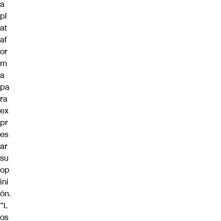
a
pl
at
af
or
m
a
pa
ra
ex
pr
es
ar
su
op
ini
ón.
“L
os