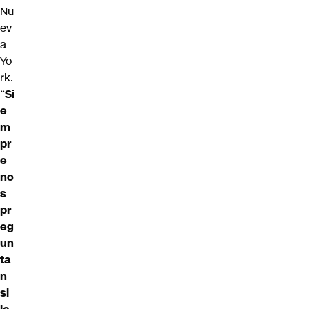
Nu
ev
a
Yo
rk.
“
Si
e
m
pr
e
no
s
pr
eg
un
ta
n
si