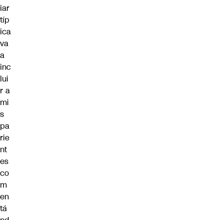
iar
típ
ica
va
a
inc
lui
r a
mi
s
pa
rie
nt
es
co
m
en
tá