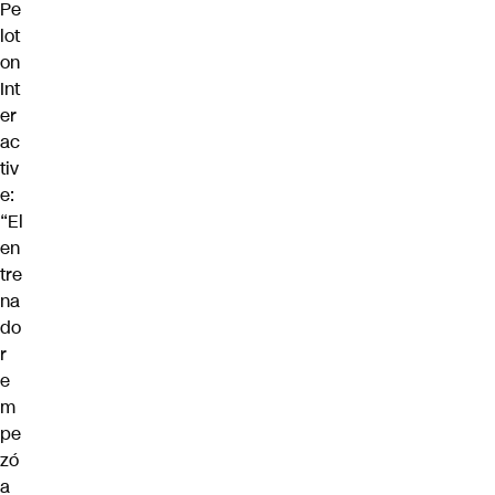
Pe
lot
on
Int
er
ac
tiv
e
:
“El
en
tre
na
do
r
e
m
pe
zó
a