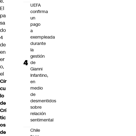
e
.
UEFA
El
confirma
pa
un
sa
pago
do
a
exempleada
4
durante
de
la
en
gestión
er
de
o,
Gianni
el
Infantino,
Cír
en
medio
cu
de
lo
desmentidos
de
sobre
Crí
relación
tic
sentimental
os
Chile
de