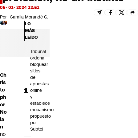
Futuro 360
05- 01- 2024 12:51
Opinión
Por
Camila Morandé G.
LO
MÁS
LEÍDO
Tribunal
ordena
bloquear
sitios
Ch
de
ris
apuestas
to
online
y
ph
establece
er
mecanismo
No
propuesto
la
por
n
Subtel
no