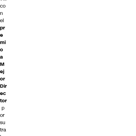
co
n
el
pr
e
mi
o
a
M
ej
or
Dir
ec
tor
p
or
su
tra