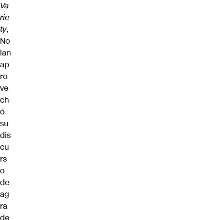
Va
rie
ty
,
No
lan
ap
ro
ve
ch
ó
su
dis
cu
rs
o
de
ag
ra
de