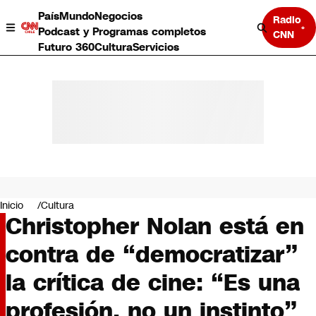
País
Mundo
Negocios
Radio
Podcast y Programas completos
CNN
Futuro 360
Cultura
Servicios
País
Mundo
Negocios
Inicio
Cultura
Christopher Nolan está en
Deportes
Programas completos
contra de “democratizar”
Cultura
Servicios
la crítica de cine: “Es una
Bits
CNN Data
profesión, no un instinto”
CNN tiempo