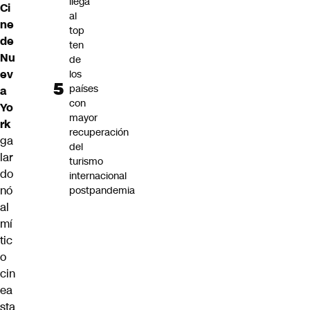
llega
Ci
al
ne
top
de
ten
Nu
de
ev
los
países
a
con
Yo
mayor
rk
recuperación
ga
del
lar
turismo
do
internacional
nó
postpandemia
al
mí
tic
o
cin
ea
sta