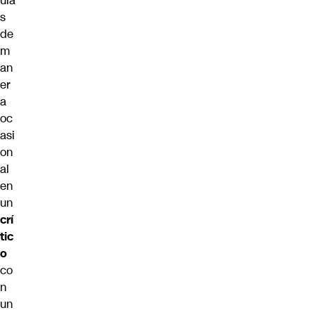
ula
s
de
m
an
er
a
oc
asi
on
al
en
un
crí
tic
o
co
n
un