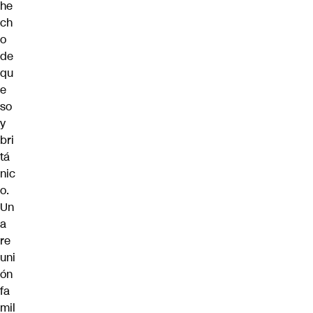
he
ch
o
de
qu
e
so
y
bri
tá
nic
o.
Un
a
re
uni
ón
fa
mil