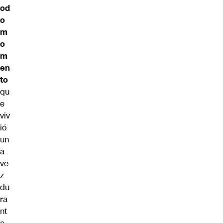
od
o
m
o
m
en
to
qu
e
viv
ió
un
a
ve
z
du
ra
nt