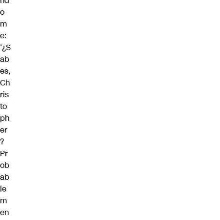
nd
o
m
e:
‘¿S
ab
es,
Ch
ris
to
ph
er
?
Pr
ob
ab
le
m
en