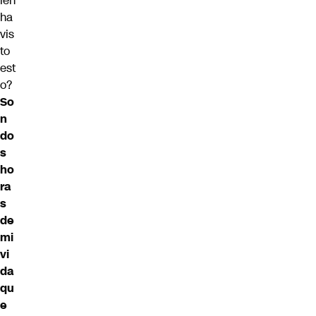
ien
ha
vis
to
est
o?
So
n
do
s
ho
ra
s
de
mi
vi
da
qu
e