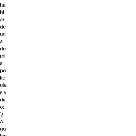
ha
bl
ar
de
un
a
de
mi
s
pe
líc
ula
s y
dij
o:
‘¿
Al
gu