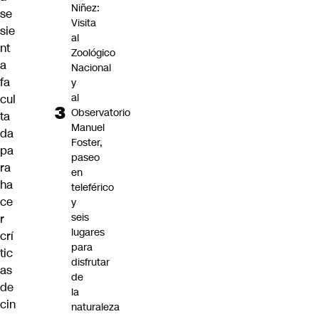
Niñez:
se
Visita
sie
al
nt
Zoológico
a
Nacional
fa
y
al
cul
Observatorio
ta
Manuel
da
Foster,
pa
paseo
ra
en
ha
teleférico
ce
y
seis
r
lugares
crí
para
tic
disfrutar
as
de
de
la
cin
naturaleza