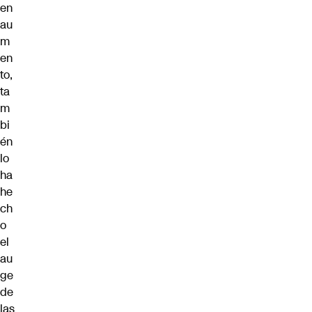
en
au
m
en
to,
ta
m
bi
én
lo
ha
he
ch
o
el
au
ge
de
las