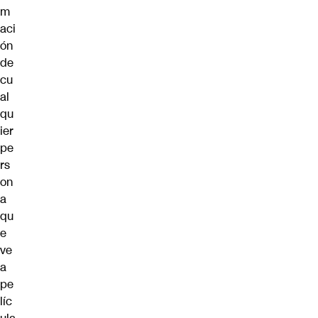
m
aci
ón
de
cu
al
qu
ier
pe
rs
on
a
qu
e
ve
a
pe
líc