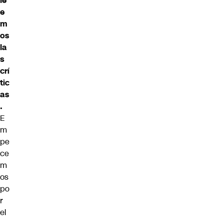
le
e
m
os
la
s
crí
tic
as
.
E
m
pe
ce
m
os
po
r
el