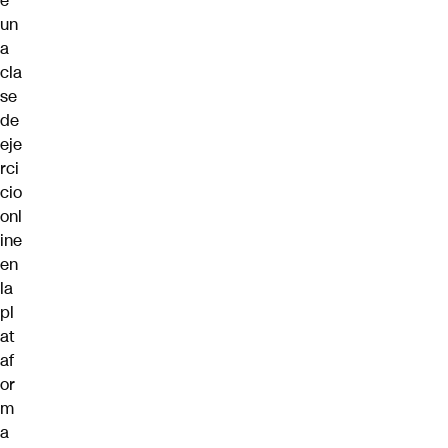
e
un
a
cla
se
de
eje
rci
cio
onl
ine
en
la
pl
at
af
or
m
a