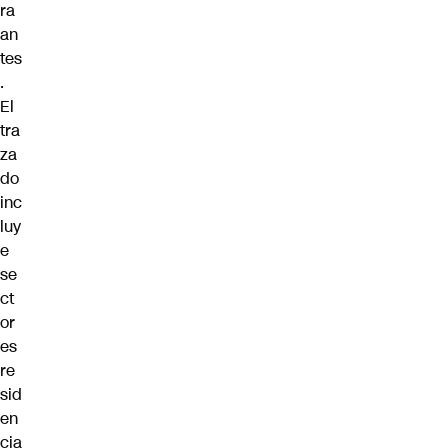
ra
an
tes
.
El
tra
za
do
inc
luy
e
se
ct
or
es
re
sid
en
cia