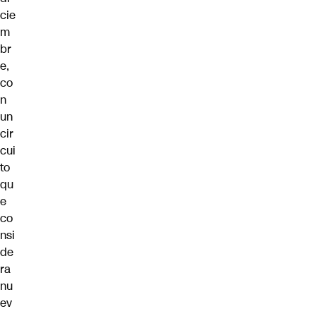
cie
m
br
e,
co
n
un
cir
cui
to
qu
e
co
nsi
de
ra
nu
ev