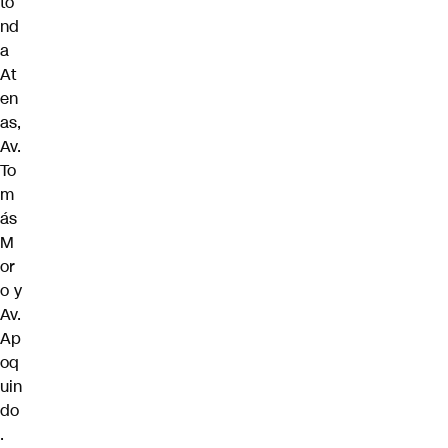
to
nd
a
At
en
as,
Av.
To
m
ás
M
or
o y
Av.
Ap
oq
uin
do
.