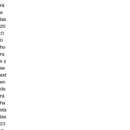
rá
a
las
20
:0
0
ho
ra
s y
se
ext
en
de
rá
ha
sta
las
23