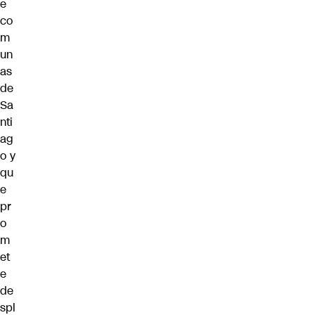
e
co
m
un
as
de
Sa
nti
ag
o y
qu
e
pr
o
m
et
e
de
spl