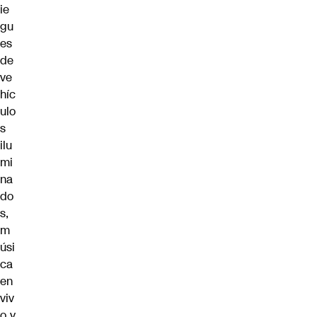
ie
gu
es
de
ve
híc
ulo
s
ilu
mi
na
do
s,
m
úsi
ca
en
viv
o y