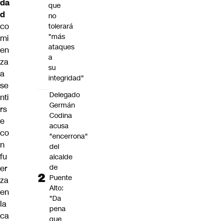
da
que
d
no
co
tolerará
"más
mi
ataques
en
a
za
su
a
integridad"
se
Delegado
nti
Germán
rs
Codina
e
acusa
co
"encerrona"
n
del
fu
alcalde
de
er
Puente
za
Alto:
en
"Da
la
pena
ca
que