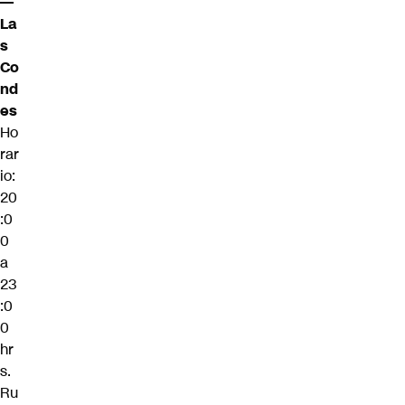
—
La
s
Co
nd
es
Ho
rar
io:
20
:0
0
a
23
:0
0
hr
s.
Ru