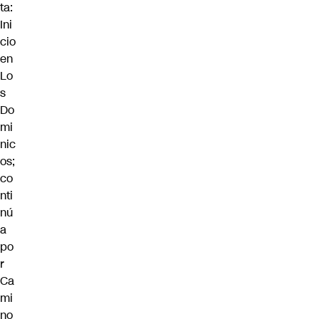
ta:
Ini
cio
en
Lo
s
Do
mi
nic
os;
co
nti
nú
a
po
r
Ca
mi
no