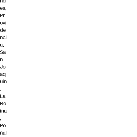
nd
es,
Pr
ovi
de
nci
a,
Sa
n
Jo
aq
uín
,
La
Re
ina
,
Pe
ñal