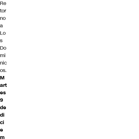
Re
tor
no
a
Lo
s
Do
mi
nic
os.
M
art
es
9
de
di
ci
e
m