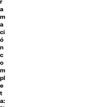
r
a
m
a
ci
ó
n
c
o
m
pl
e
t
a: