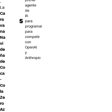
primer
.
agente
La
de
Ca
IA
ra
para
va
programar
na
para
competir
Na
con
vi
OpenAI
de
y
ña
Anthropic
de
Co
ca
-
Co
la
Ze
ro
Az