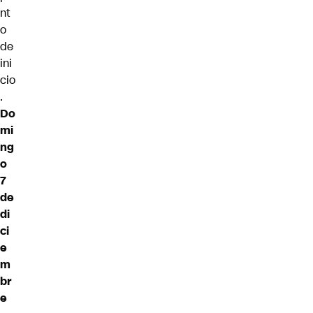
nt
o
de
ini
cio
.
Do
mi
ng
o
7
de
di
ci
e
m
br
e