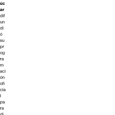
úc
ar
dif
un
di
ó
su
pr
og
ra
m
aci
ón
ofi
cia
l
pa
ra
di