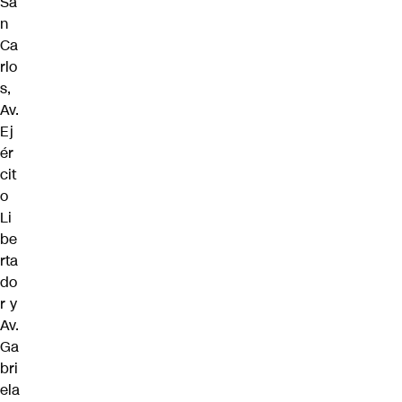
Sa
n
Ca
rlo
s,
Av.
Ej
ér
cit
o
Li
be
rta
do
r y
Av.
Ga
bri
ela