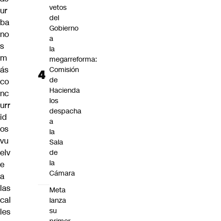
vetos
ur
del
ba
Gobierno
no
a
s
la
m
megarreforma:
ás
Comisión
de
co
Hacienda
nc
los
urr
despacha
id
a
os
la
vu
Sala
elv
de
la
e
Cámara
a
las
Meta
cal
lanza
su
les