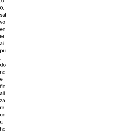
:0
0,
sal
vo
en
M
ai
pú
,
do
nd
e
fin
ali
za
rá
un
a
ho