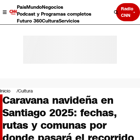
País
Mundo
Negocios
Radio
Podcast y Programas completos
CNN
Futuro 360
Cultura
Servicios
País
Mundo
Negocios
Inicio
Cultura
Caravana navideña en
Deportes
Programas completos
Santiago 2025: fechas,
Cultura
Servicios
rutas y comunas por
Bits
CNN Data
donde pasará el recorrido
CNN tiempo