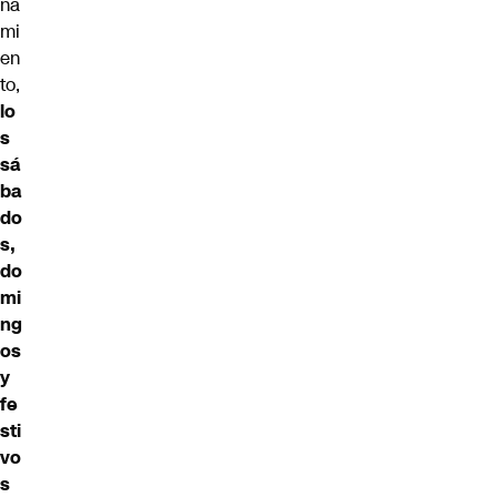
na
mi
en
to,
lo
s
sá
ba
do
s,
do
mi
ng
os
y
fe
sti
vo
s