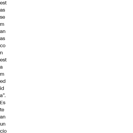
est
as
se
m
an
as
co
n
est
a
m
ed
id
a”.
Es
te
an
un
cio