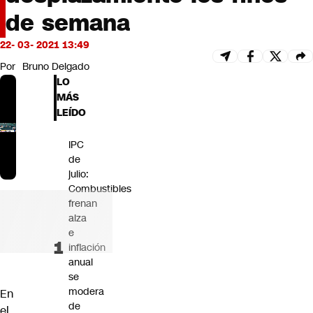
Futuro 360
de semana
Opinión
22- 03- 2021 13:49
Por
Bruno Delgado
LO
MÁS
LEÍDO
IPC
de
julio:
Combustibles
frenan
alza
e
inflación
anual
se
modera
En
de
el