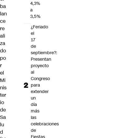
4,3%
ba
a
lan
3,5%
ce
¿Feriado
re
el
ali
17
za
de
do
septiembre?:
po
Presentan
r
proyecto
al
el
Congreso
Mi
para
nis
extender
ter
un
io
día
de
más
Sa
las
celebraciones
lu
de
d
Fiestas