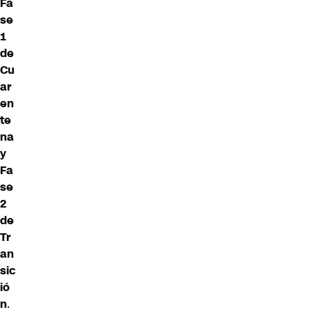
Fa
se
1
de
Cu
ar
en
te
na
y
Fa
se
2
de
Tr
an
sic
ió
n
.