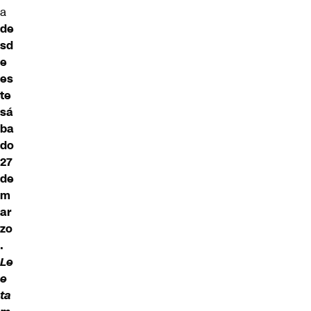
a
de
sd
e
es
te
sá
ba
do
27
de
m
ar
zo
.
Le
e
ta