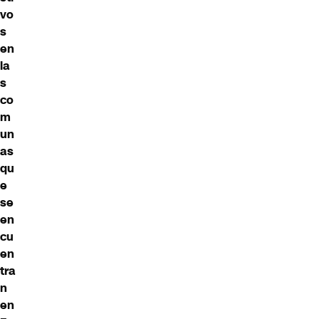
vo
s
en
la
s
co
m
un
as
qu
e
se
en
cu
en
tra
n
en