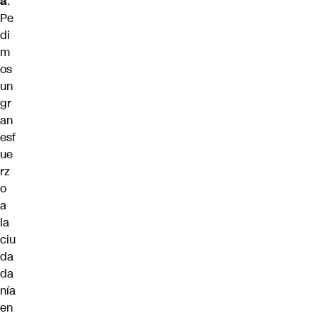
a
.
Pe
di
m
os
un
gr
an
esf
ue
rz
o
a
la
ciu
da
da
nía
en