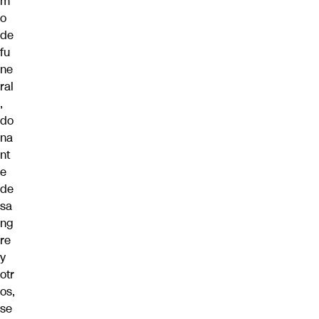
m
o
de
fu
ne
ral
,
do
na
nt
e
de
sa
ng
re
y
otr
os,
se