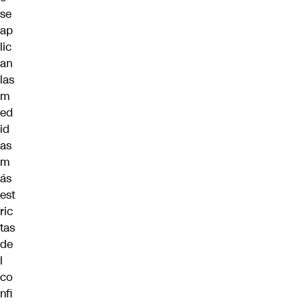
se
ap
lic
an
las
m
ed
id
as
m
ás
est
ric
tas
de
l
co
nfi