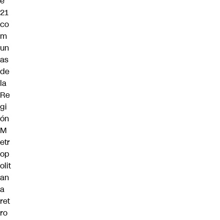
e
21
co
m
un
as
de
la
Re
gi
ón
M
etr
op
olit
an
a
ret
ro