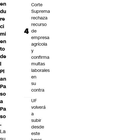
en
Corte
du
Suprema
rechaza
re
recurso
ci
de
mi
empresa
en
agrícola
to
y
de
confirma
l
multas
laborales
Pl
en
an
su
Pa
contra
so
UF
a
volverá
Pa
a
so
subir
.
desde
La
este
su