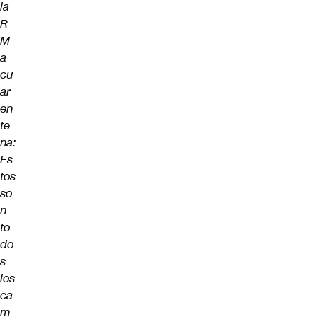
la
R
M
a
cu
ar
en
te
na:
Es
tos
so
n
to
do
s
los
ca
m