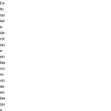
Es
to
qu
ier
e
de
cir
qu
e
en
las
co
m
un
as
en
las
qu
e