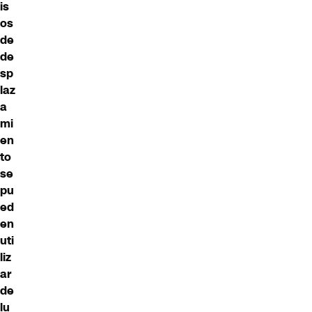
is
os
de
de
sp
laz
a
mi
en
to
se
pu
ed
en
uti
liz
ar
de
lu