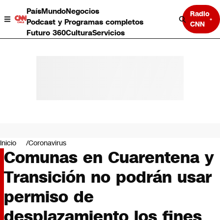
País
Mundo
Negocios
Radio
Podcast y Programas completos
CNN
Futuro 360
Cultura
Servicios
País
Mundo
Negocios
Inicio
Coronavirus
Comunas en Cuarentena y
Deportes
Programas completos
Transición no podrán usar
Cultura
Servicios
permiso de
Bits
CNN Data
desplazamiento los fines
CNN tiempo