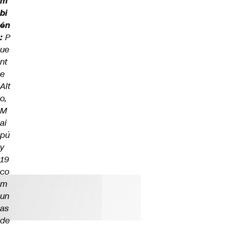
m
bi
én
:
P
ue
nt
e
Alt
o,
M
ai
pú
y
19
co
m
un
as
de