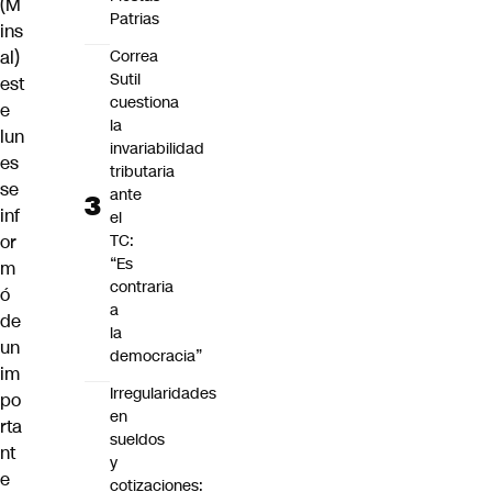
(M
Patrias
ins
al)
Correa
Sutil
est
cuestiona
e
la
lun
invariabilidad
es
tributaria
se
ante
inf
el
or
TC:
“Es
m
contraria
ó
a
de
la
un
democracia”
im
Irregularidades
po
en
rta
sueldos
nt
y
e
cotizaciones: