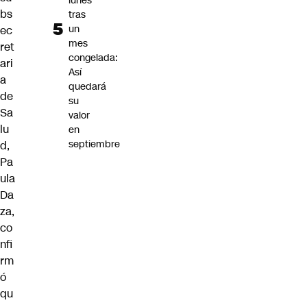
lunes
bs
tras
un
ec
mes
ret
congelada:
ari
Así
a
quedará
de
su
Sa
valor
lu
en
septiembre
d,
Pa
ula
Da
za,
co
nfi
rm
ó
qu