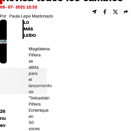
Futuro 360
05- 07- 2021 12:32
Opinión
Por
Paula Lepe Maldonado
LO
MÁS
LEÍDO
Magdalena
Piñera
se
alista
para
el
lanzamiento
de
“Sebastián
Piñera
Echenique
26
en
nu
50
ev
voces