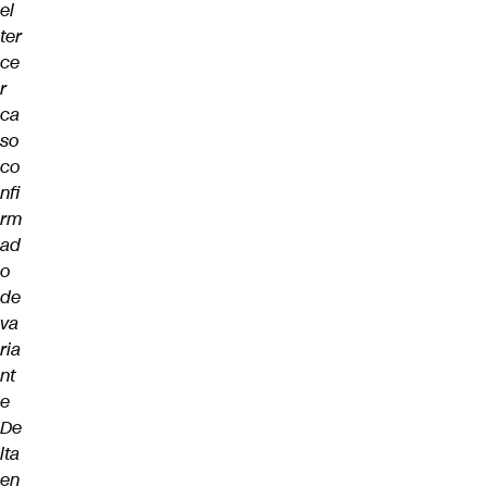
el
ter
ce
r
ca
so
co
nfi
rm
ad
o
de
va
ria
nt
e
De
lta
en