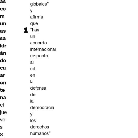
as
globales”
co
y
m
afirma
un
que
“hay
as
un
sa
acuerdo
ldr
internacional
án
respecto
de
al
cu
rol
ar
en
la
en
defensa
te
de
na
la
el
democracia
jue
y
ve
los
s
derechos
humanos”
8