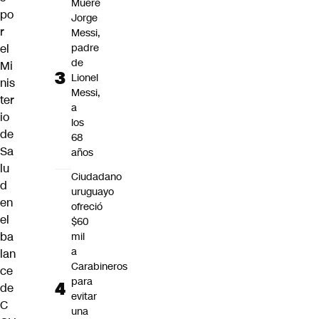
Muere
po
Jorge
r
Messi,
el
padre
de
Mi
Lionel
nis
Messi,
ter
a
io
los
de
68
Sa
años
lu
Ciudadano
d
uruguayo
en
ofreció
el
$60
ba
mil
a
lan
Carabineros
ce
para
de
evitar
C
una