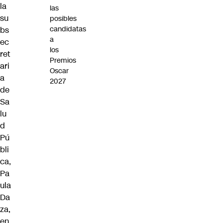
la
las
su
posibles
candidatas
bs
a
ec
los
ret
Premios
ari
Oscar
a
2027
de
Sa
lu
d
Pú
bli
ca,
Pa
ula
Da
za,
en