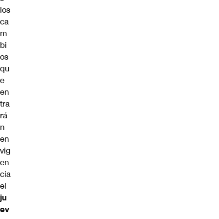
los
ca
m
bi
os
qu
e
en
tra
rá
n
en
vig
en
cia
el
ju
ev