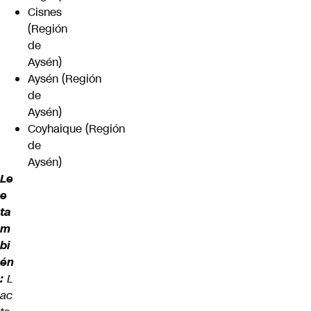
Cisnes
(Región
de
Aysén)
Aysén (Región
de
Aysén)
Coyhaique (Región
de
Aysén)
Le
e
ta
m
bi
én
:
L
ac