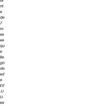
ta
nt
e
de
7
m
es
es
qu
e
lle
gó
de
sd
e
EE
.U
U.
es