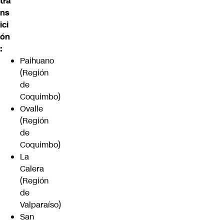
tra
ns
ici
ón
:
Paihuano
(Región
de
Coquimbo)
Ovalle
(Región
de
Coquimbo)
La
Calera
(Región
de
Valparaíso)
San