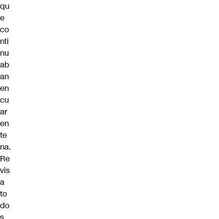
qu
e
co
nti
nu
ab
an
en
cu
ar
en
te
na.
Re
vis
a
to
do
s