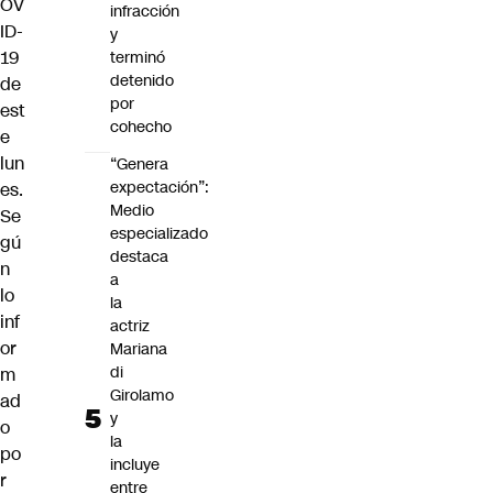
OV
infracción
ID-
y
19
terminó
detenido
de
por
est
cohecho
e
lun
“Genera
expectación”:
es.
Medio
Se
especializado
gú
destaca
n
a
lo
la
inf
actriz
or
Mariana
di
m
Girolamo
ad
y
o
la
po
incluye
r
entre