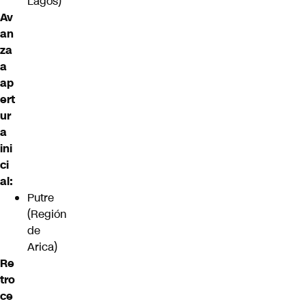
Lagos)
Av
an
za
a
ap
ert
ur
a
ini
ci
al:
Putre
(Región
de
Arica)
Re
tro
ce