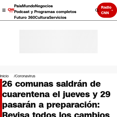
País
Mundo
Negocios
Radio
Podcast y Programas completos
CNN
Futuro 360
Cultura
Servicios
País
Mundo
Negocios
Inicio
Coronavirus
26 comunas saldrán de
Deportes
Programas completos
cuarentena el jueves y 29
Cultura
Servicios
pasarán a preparación:
Bits
CNN Data
Revisa todos los cambios
CNN tiempo