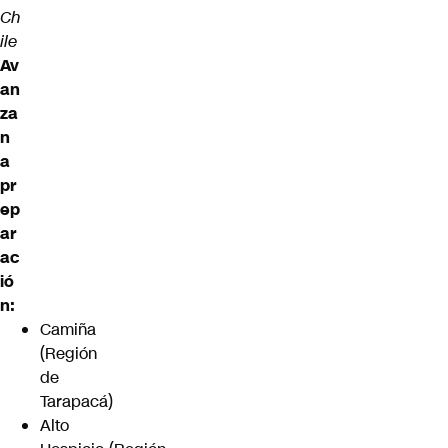
Ch
ile
Av
an
za
n
a
pr
ep
ar
ac
ió
n:
Camiña
(Región
de
Tarapacá)
Alto