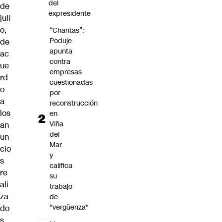
del
de
expresidente
juli
o,
“Chantas”:
Poduje
de
apunta
ac
contra
ue
empresas
rd
cuestionadas
o
por
a
reconstrucción
los
en
Viña
an
del
un
Mar
cio
y
s
califica
re
su
ali
trabajo
za
de
"vergüenza"
do
s