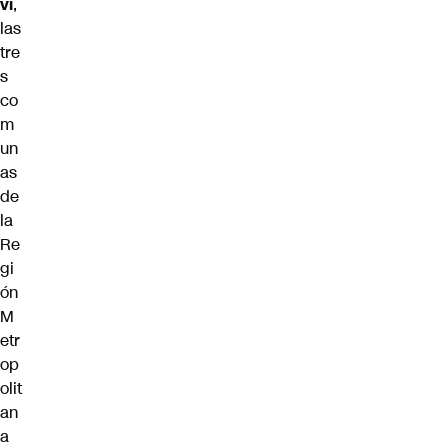
ví
,
las
tre
s
co
m
un
as
de
la
Re
gi
ón
M
etr
op
olit
an
a