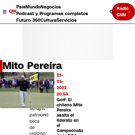
País
Mundo
Negocios
Radio
Podcast y Programas completos
CNN
Futuro 360
Cultura
Servicios
Mito Pereira
País
21-
LO
Mundo
05-
MÁS
Negocios
2022
LEÍDO
Deportes
20:59
Golf: El
Programas completos
Noel
chileno Mito
Cultura
Schajris
Pereira
Servicios
patrocinó
asalta el
Bits
liderato en
beca
el
CNN Data
de
Campeonato
CNN tiempo
US$250