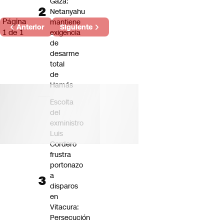
Gaza:
Netanyahu
Página
mantiene
Anterior
Siguiente
1 de 1
exigencia
de
desarme
total
de
Hamás
Escolta
del
exministro
Luis
Cordero
frustra
portonazo
a
disparos
en
Vitacura:
Persecución