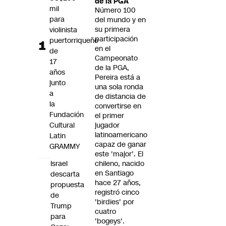
de la PGA
Futuro 360
mil
Número 100
para
Opinión
del mundo y en
su primera
violinista
participación
puertorriqueño
en el
de
Campeonato
17
de la PGA,
años
Pereira está a
junto
una sola ronda
a
de distancia de
la
convertirse en
Fundación
el primer
Cultural
jugador
latinoamericano
Latin
capaz de ganar
GRAMMY
este 'major'. El
Israel
chileno, nacido
en Santiago
descarta
hace 27 años,
propuesta
registró cinco
de
'birdies' por
Trump
cuatro
para
'bogeys'.