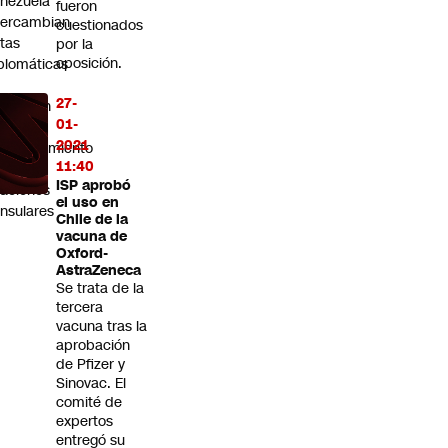
nezuela
fueron
tercambian
cuestionados
tas
por la
oposición.
plomáticas
27-
rmalizan
01-
2021
stablecimiento
11:40
 las
ISP aprobó
laciones
el uso en
nsulares
Chile de la
vacuna de
Oxford-
AstraZeneca
Se trata de la
tercera
vacuna tras la
aprobación
de Pfizer y
Sinovac. El
comité de
expertos
entregó su