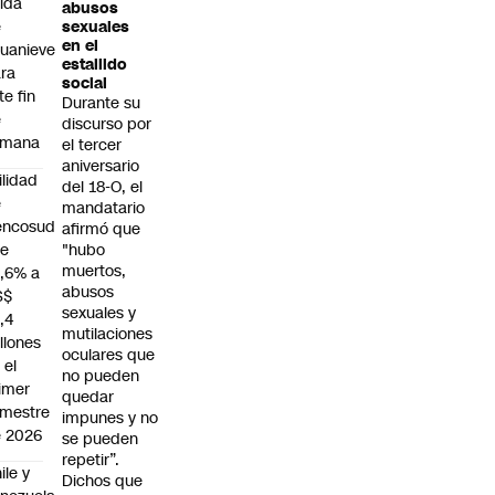
ída
abusos
e
sexuales
en el
uanieve
estallido
ra
social
te fin
Durante su
e
discurso por
emana
el tercer
aniversario
ilidad
del 18-O, el
e
mandatario
encosud
afirmó que
ae
"hubo
muertos,
,6% a
abusos
S$
sexuales y
,4
mutilaciones
llones
oculares que
 el
no pueden
imer
quedar
mestre
impunes y no
 2026
se pueden
repetir”.
ile y
Dichos que