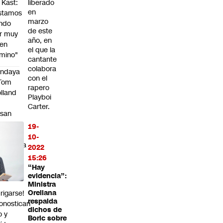
 Kast:
liberado
en
stamos
marzo
ndo
de este
r muy
año, en
en
el que la
mino"
cantante
colabora
endaya
con el
 Tom
rapero
lland
Playboi
Carter.
asan
 una
19-
tima
10-
remonia
2022
n
15:26
glaterra
“Hay
evidencia”:
Ministra
rigarse!
Orellana
respalda
onostican
dichos de
o y
Boric sobre