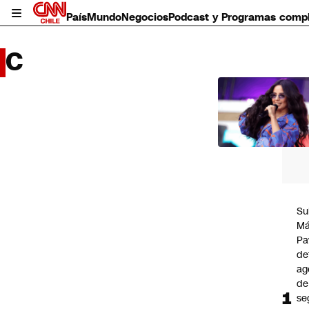
País
Mundo
Negocios
Podcast y Programas comp
C
LO 
LEÍD
País
Mundo
Negocios
Deportes
Programas completos
Su
Cultura
Má
Servicios
Pa
Bits
de
CNN Data
ag
CNN tiempo
de
Futuro 360
se
Opinión