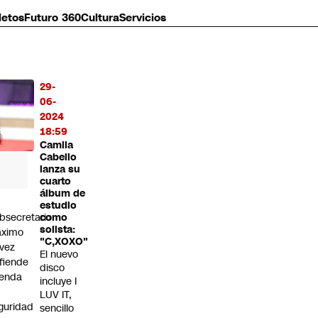
letos
Futuro 360
Cultura
Servicios
29-
MÁS
06-
O
2024
18:59
Camila
Cabello
lanza su
cuarto
álbum de
estudio
bsecretario
como
solista:
ximo
"C,XOXO"
vez
El nuevo
fiende
disco
enda
incluye I
LUV IT,
guridad
sencillo