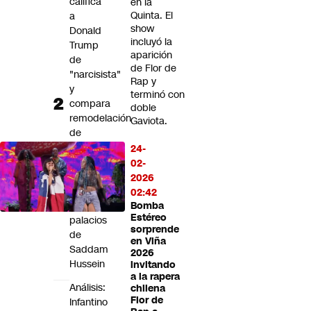
califica
en la
Quinta. El
a
show
Donald
incluyó la
Trump
aparición
de
de Flor de
"narcisista"
Rap y
y
terminó con
compara
doble
remodelación
Gaviota.
de
la
24-
Casa
02-
Blanca
2026
con
02:42
los
Bomba
Estéreo
palacios
sorprende
de
en Viña
Saddam
2026
Hussein
invitando
a la rapera
Análisis:
chilena
Flor de
Infantino