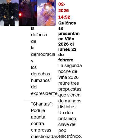
respecto
02-
al
2026
rol
14:52
en
Quiénes
la
se
presentan
defensa
en Viña
de
2026 el
la
lunes 23
democracia
de
febrero
y
La segunda
los
noche de
derechos
Viña 2026
humanos”
reúne tres
del
propuestas
expresidente
que vienen
de mundos
“Chantas”:
distintos.
Poduje
Un dúo
apunta
británico
contra
clave del
empresas
pop
electrónico,
cuestionadas