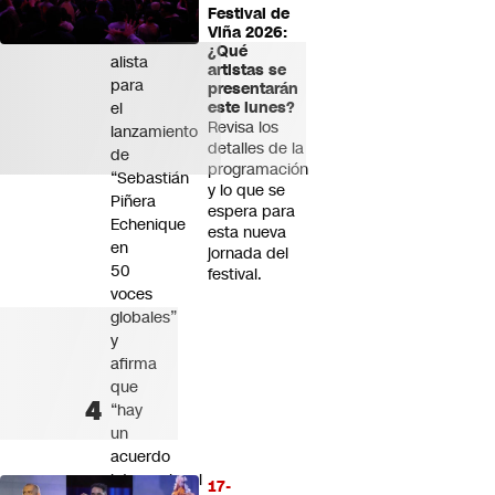
Festival de
Piñera
Viña 2026:
se
¿Qué
alista
artistas se
para
presentarán
el
este lunes?
Revisa los
lanzamiento
detalles de la
de
programación
“Sebastián
y lo que se
Piñera
espera para
Echenique
esta nueva
en
jornada del
50
festival.
voces
globales”
y
afirma
que
“hay
un
acuerdo
internacional
17-