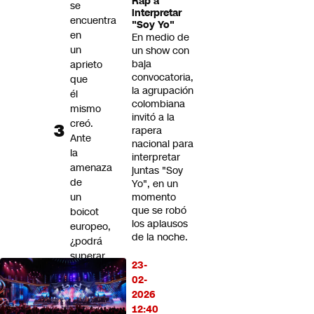
Rap a
se
interpretar
encuentra
"Soy Yo"
en
En medio de
un
un show con
baja
aprieto
convocatoria,
que
la agrupación
él
colombiana
mismo
invitó a la
creó.
rapera
Ante
nacional para
la
interpretar
amenaza
juntas "Soy
de
Yo", en un
un
momento
que se robó
boicot
los aplausos
europeo,
de la noche.
¿podrá
superar
23-
esta
02-
crisis?
2026
Magdalena
12:40