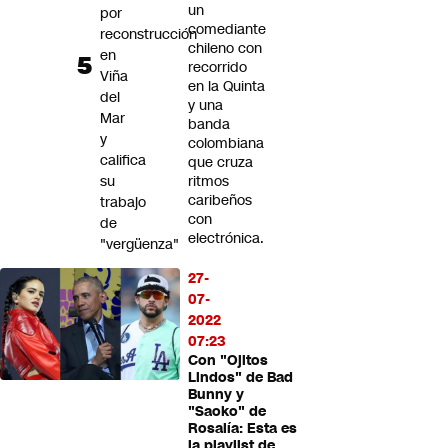
un
por
comediante
reconstrucción
chileno con
en
recorrido
Viña
en la Quinta
del
y una
Mar
banda
y
colombiana
califica
que cruza
su
ritmos
caribeños
trabajo
con
de
electrónica.
"vergüenza"
27-
07-
2022
07:23
Con "Ojitos
Lindos" de Bad
Bunny y
"Saoko" de
Rosalía: Esta es
la playlist de