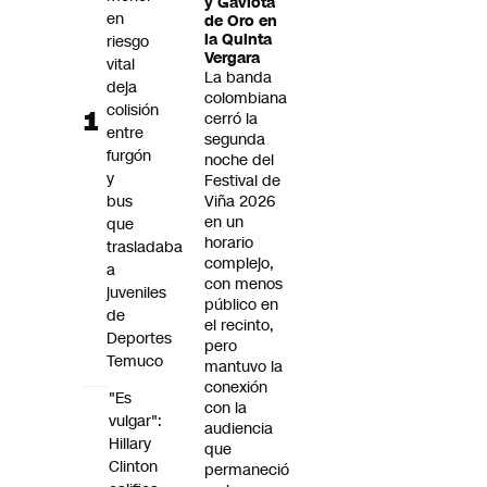
y Gaviota
Futuro 360
en
de Oro en
la Quinta
riesgo
Opinión
Vergara
vital
La banda
deja
colombiana
colisión
cerró la
entre
segunda
furgón
noche del
y
Festival de
bus
Viña 2026
en un
que
horario
trasladaba
complejo,
a
con menos
juveniles
público en
de
el recinto,
Deportes
pero
Temuco
mantuvo la
conexión
"Es
con la
vulgar":
audiencia
Hillary
que
Clinton
permaneció