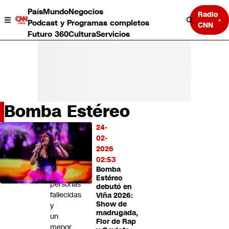
País
Mundo
Negocios
Radio
Podcast y Programas completos
CNN
Futuro 360
Cultura
Servicios
Bomba Estéreo
País
24-
LO
Mundo
02-
MÁS
Negocios
2026
LEÍDO
Deportes
02:53
Bomba
Programas completos
Dos
Estéreo
Cultura
personas
debutó en
Servicios
fallecidas
Viña 2026:
Bits
Show de
y
madrugada,
CNN Data
un
Flor de Rap
CNN tiempo
menor