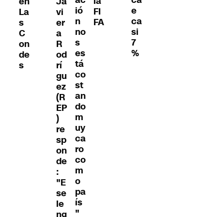
ac
ca
la
en
Ja
ió
e
FI
La
vi
n
ca
FA
s
er
no
si
C
a
s
7
on
R
es
%
de
od
tá
s
rí
co
gu
st
ez
an
(R
do
EP
m
)
uy
re
ca
sp
ro
on
co
de
m
:
o
"E
pa
se
ís
le
"
ng