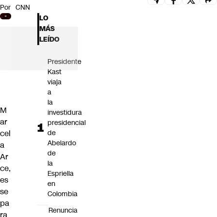
Por
CNN
Futuro 360
LO
Opinión
MÁS
LEÍDO
Presidente
Kast
viaja
a
la
M
investidura
ar
presidencial
cel
de
Abelardo
a
de
Ar
la
ce,
Espriella
es
en
se
Colombia
pa
Renuncia
ra