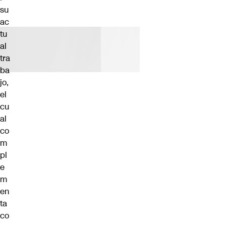
su
ac
tu
al
tra
ba
jo,
el
cu
al
co
m
pl
e
m
en
ta
co