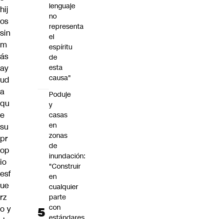
lenguaje
hij
no
os
representa
sin
el
m
espíritu
ás
de
ay
esta
causa"
ud
a
Poduje
qu
y
e
casas
en
su
zonas
pr
de
op
inundación:
io
"Construir
esf
en
ue
cualquier
rz
parte
con
o y
estándares