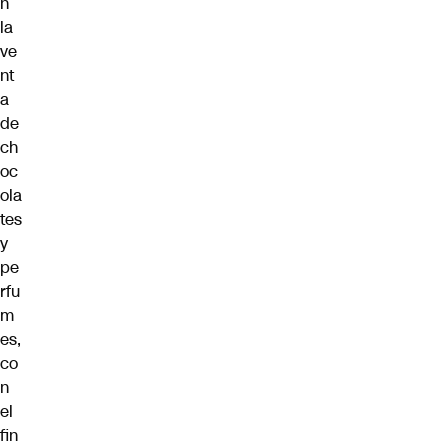
n
la
ve
nt
a
de
ch
oc
ola
tes
y
pe
rfu
m
es,
co
n
el
fin