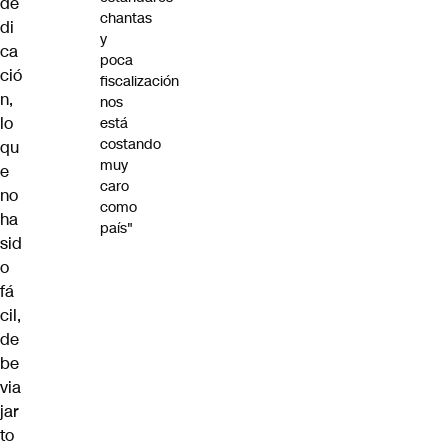
de
chantas
di
y
ca
poca
ció
fiscalización
n,
nos
lo
está
costando
qu
muy
e
caro
no
como
ha
país"
sid
o
fá
cil,
de
be
via
jar
to