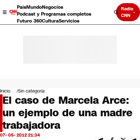
País
Mundo
Negocios
Radio
Podcast y Programas completos
CNN
Futuro 360
Cultura
Servicios
País
Mundo
Negocios
Inicio
Sin categoría
El caso de Marcela Arce:
Deportes
Programas completos
un ejemplo de una madre
Cultura
Servicios
trabajadora
Bits
CNN Data
07- 05- 2012 21:34
CNN tiempo