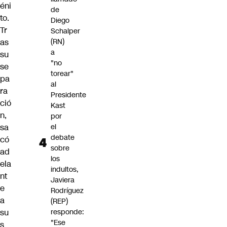
éni
de
to.
Diego
Tr
Schalper
as
(RN)
a
su
"no
se
torear"
pa
al
ra
Presidente
ció
Kast
n,
por
sa
el
debate
có
sobre
ad
los
ela
indultos,
nt
Javiera
e
Rodríguez
a
(REP)
su
responde:
"Ese
s