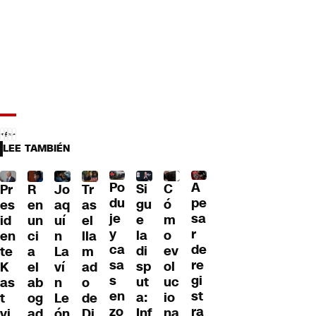
LEE TAMBIÉN
Po
A
C
Si
R
Pr
Jo
Tr
du
pe
ó
gu
en
es
aq
as
je
sa
m
e
un
id
uí
el
y
r
o
la
ci
en
n
lla
ca
de
ev
di
a
te
La
m
sa
re
ol
sp
el
K
ví
ad
s
gi
uc
ut
ab
as
n
o
en
st
io
a:
og
t
Le
de
zo
ra
na
Inf
ad
vi
ón
Di