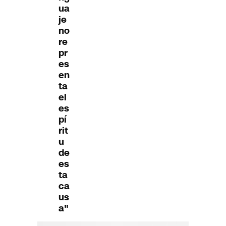
ua
je
no
re
pr
es
en
ta
el
es
pí
rit
u
de
es
ta
ca
us
a"