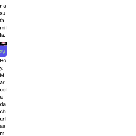
r a
su
fa
mil
ia.
Ho
y,
M
ar
cel
a
da
ch
arl
as
m