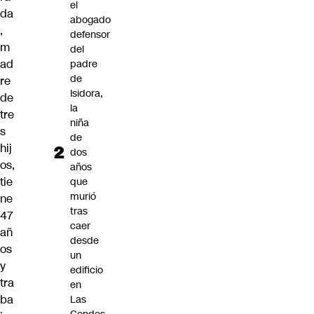
el
da
abogado
,
defensor
m
del
ad
padre
de
re
Isidora,
de
la
tre
niña
s
de
hij
dos
os,
años
tie
que
murió
ne
tras
47
caer
añ
desde
os
un
y
edificio
tra
en
ba
Las