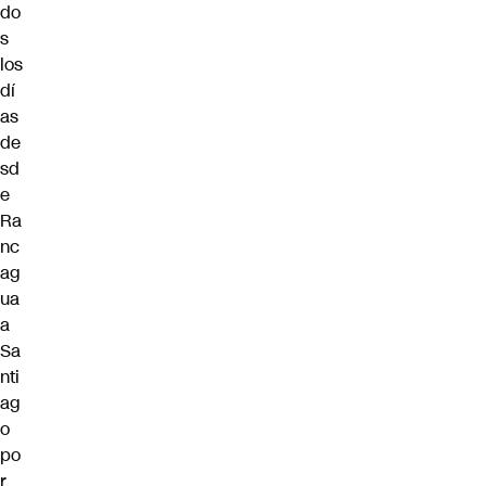
do
s
los
dí
as
de
sd
e
Ra
nc
ag
ua
a
Sa
nti
ag
o
po
r