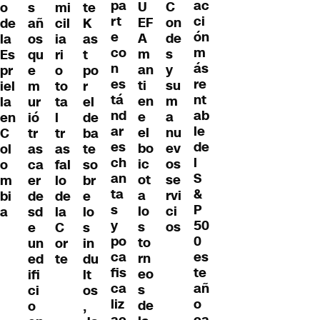
pa
ac
C
U
s
o
mi
te
rt
ci
on
EF
añ
de
cil
K
e
ón
de
A
os
la
ia
as
co
m
s
m
qu
Es
ri
t
n
ás
y
an
e
pr
o
po
es
re
su
ti
m
iel
to
r
tá
nt
m
en
ur
la
ta
el
nd
ab
a
e
ió
en
l
de
ar
le
nu
el
tr
C
tr
ba
es
de
ev
bo
as
ol
as
te
ch
l
os
ic
ca
o
fal
so
an
S
se
ot
er
m
lo
br
ta
&
rvi
a
de
bi
de
e
s
P
ci
lo
sd
a
la
lo
y
50
os
s
e
C
s
po
0
to
un
or
in
ca
es
rn
ed
te
du
fis
te
eo
ifi
lt
ca
añ
s
ci
os
liz
o
de
o
,