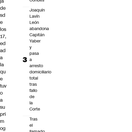
Condes
ja
de
Joaquín
sd
Lavín
e
León
abandona
los
Capitán
17,
Yaber
ed
y
ad
pasa
a
a
la
arresto
qu
domiciliario
total
e
tras
tuv
fallo
o
de
a
la
su
Corte
pri
Tras
m
el
og
llamado