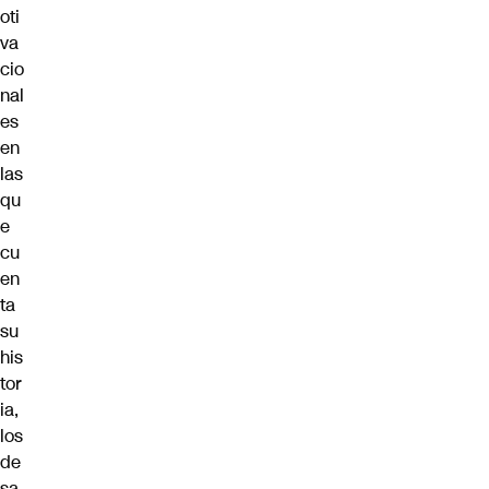
oti
va
cio
nal
es
en
las
qu
e
cu
en
ta
su
his
tor
ia,
los
de
sa