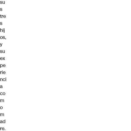
su
s
tre
s
hij
os,
y
su
ex
pe
rie
nci
a
co
m
o
m
ad
re.