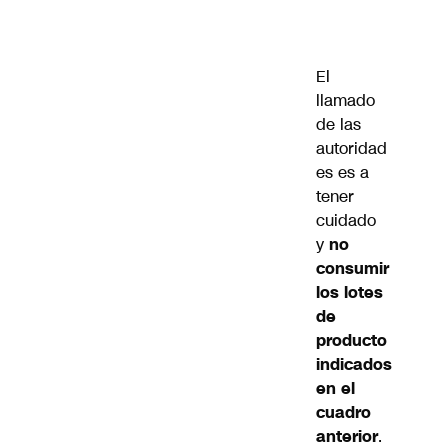
El
llamado
de las
autoridad
es es a
tener
cuidado
y
no
consumir
los lotes
de
producto
indicados
en el
cuadro
anterior
.