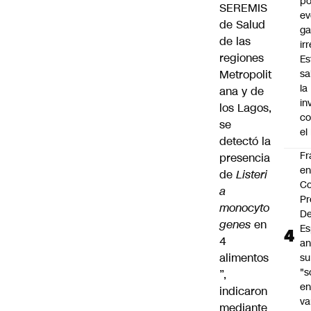
po
SEREMIS
ev
de Salud
ga
de las
ir
regiones
Es
Metropolit
sa
la
ana y de
in
los Lagos,
co
se
el
detectó la
Fr
presencia
e
de
Listeri
Co
a
Pr
monocyto
De
genes
en
Es
4
an
alimentos
su
"s
”,
e
indicaron
va
mediante