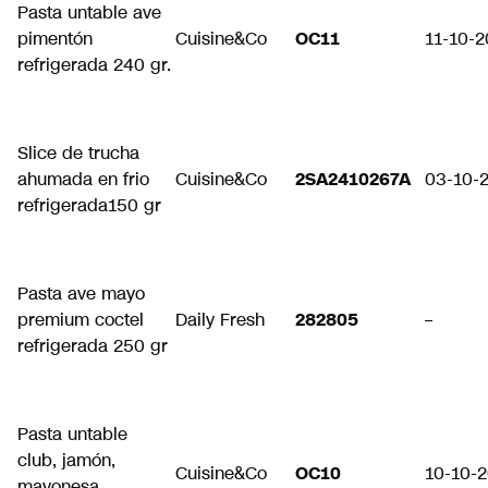
Pasta untable ave
pimentón
Cuisine&Co
OC11
11-10-
refrigerada 240 gr.
Slice de trucha
ahumada en frio
Cuisine&Co
2SA2410267A
03-10-
refrigerada150 gr
Pasta ave mayo
premium coctel
Daily Fresh
282805
–
refrigerada 250 gr
Pasta untable
club, jamón,
Cuisine&Co
OC10
10-10-
mayonesa,