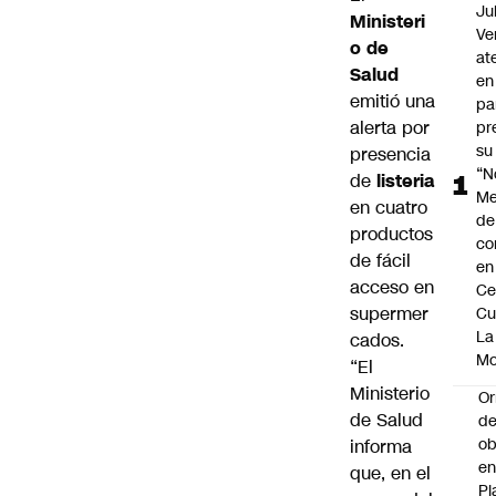
Ju
Ministeri
Ve
o de
at
Salud
en
emitió una
pa
alerta por
pr
su
presencia
“N
de
listeria
Me
en cuatro
de
productos
co
de fácil
en
acceso en
Ce
supermer
Cu
La
cados.
M
“El
Ministerio
Or
de Salud
de
ob
informa
e
que, en el
Pl