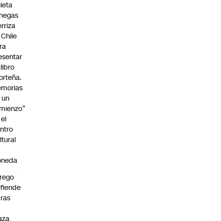
lieta
negas
erriza
 Chile
ra
esentar
 libro
orteña.
morias
 un
mienzo”
 el
ntro
ltural
oneda
rego
fiende
ras
n
aza