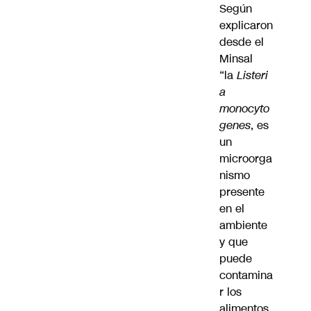
Según
explicaron
desde el
Minsal
“la
Listeri
a
monocyto
genes
, es
un
microorga
nismo
presente
en el
ambiente
y que
puede
contamina
r los
alimentos.