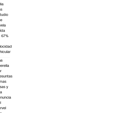
lia
as
tudio
ue
vela
ída
e 67%
n
locidad
hicular
na
erella
r
esuntas
rmas
lsas y
na
nuncia
l
rvel