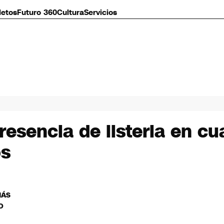
letos
Futuro 360
Cultura
Servicios
resencia de listeria en cu
os
MÁS
O