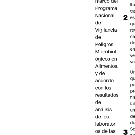
marco del
Ita
Programa
tr
Nacional
es
de
q
Vigilancia
re
ca
de
d
Peligros
e
Microbiol
ve
ógicos en
ve
Alimentos,
U
y de
qu
acuerdo
po
con los
pr
resultados
fi
de
fa
análisis
u
de los
de
de
laboratori
Se
os de las