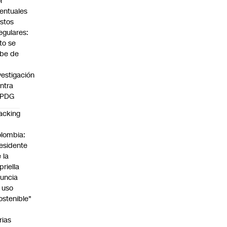
r
entuales
stos
regulares:
to se
be de
vestigación
ntra
 PDG
acking
n
lombia:
esidente
 la
priella
uncia
 uso
ostenible"
n
rias