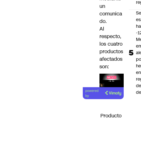
re
un
S
comunica
es
do.
ha
Al
-1
respecto,
Me
los cuatro
em
productos
al
afectados
po
he
son:
en
re
de
Lea el
powered
de
artículo
by
Producto