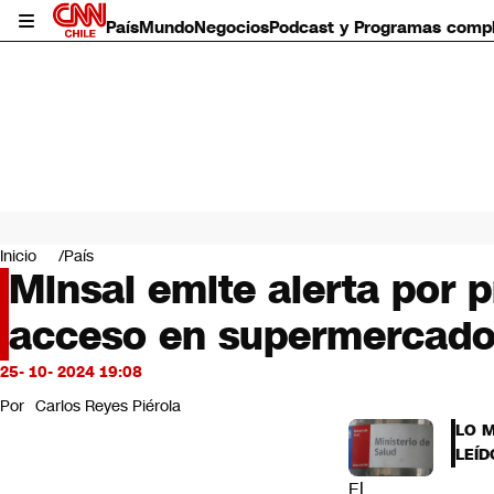
País
Mundo
Negocios
Podcast y Programas comp
País
Mundo
Inicio
País
Negocios
Minsal emite alerta por p
Deportes
acceso en supermercad
Programas completos
Cultura
Servicios
25- 10- 2024 19:08
Bits
Por
Carlos Reyes Piérola
CNN Data
LO 
CNN tiempo
LEÍD
Futuro 360
El
Opinión