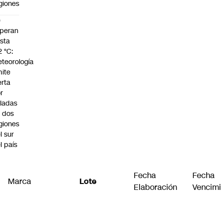
giones
e
peran
sta
2 °C:
teorología
ite
erta
r
ladas
 dos
giones
l sur
l país
Fecha
Fecha
Marca
Lote
Elaboración
Vencimi