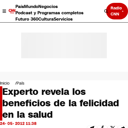
País
Mundo
Negocios
Radio
Podcast y Programas completos
CNN
Futuro 360
Cultura
Servicios
País
Mundo
Negocios
Inicio
País
Experto revela los
Deportes
Programas completos
beneficios de la felicidad
Cultura
Servicios
en la salud
Bits
CNN Data
24- 05- 2012 11:38
CNN tiempo