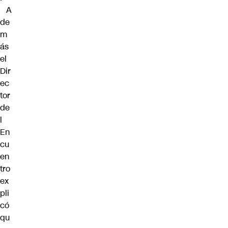
A
de
m
ás
el
Dir
ec
tor
de
l
En
cu
en
tro
ex
pli
có
qu