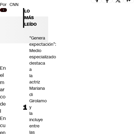
Por
CNN
Futuro 360
LO
Opinión
MÁS
LEÍDO
“Genera
expectación”:
Medio
especializado
destaca
En
a
el
la
m
actriz
Mariana
ar
di
co
Girolamo
de
y
l
la
En
incluye
cu
entre
en
las