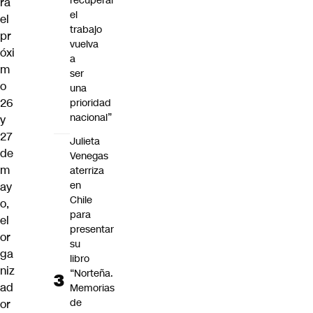
recuperar
rá
el
el
trabajo
pr
vuelva
óxi
a
m
ser
o
una
26
prioridad
nacional”
y
27
Julieta
de
Venegas
m
aterriza
en
ay
Chile
o,
para
el
presentar
or
su
ga
libro
niz
“Norteña.
ad
Memorias
de
or