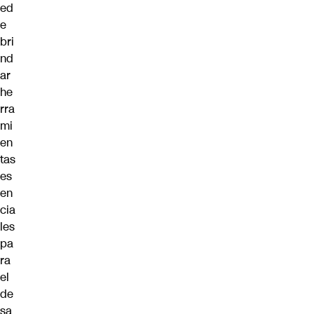
ed
e
bri
nd
ar
he
rra
mi
en
tas
es
en
cia
les
pa
ra
el
de
sa