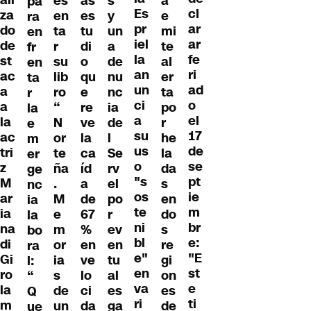
ali
es
as
s
a
pa
Es
cl
za
en
es
y
e
ra
pr
ar
do
ta
tu
un
mi
en
iel
ar
de
r
di
a
te
fr
la
fe
st
su
o
de
al
en
an
ri
ac
lib
qu
nu
er
ta
un
ad
a
ro
e
nc
ta
r
ci
o
a
“
re
ia
po
la
a
el
la
N
ve
de
r
e
su
17
ac
or
la
l
he
m
us
de
tri
te
ca
Se
la
er
o
se
z
ña
íd
rv
da
ge
"s
pt
M
.
a
el
s
nc
os
ie
ar
M
de
po
en
ia
te
m
ia
e
67
r
do
la
ni
br
na
m
%
ev
s
bo
bl
e:
di
or
en
en
re
ra
e"
"E
Gi
ia
ve
tu
gi
l:
en
st
ro
s
lo
al
on
“
va
e
la
de
ci
es
es
Q
ri
ti
m
un
da
ga
de
ue