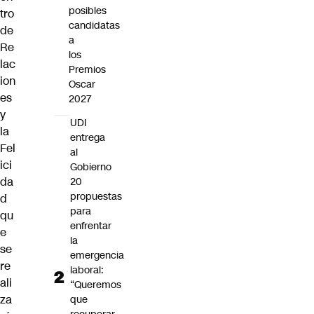
posibles
tro
candidatas
de
a
Re
los
lac
Premios
ion
Oscar
es
2027
y
UDI
la
entrega
Fel
al
ici
Gobierno
da
20
propuestas
d
para
qu
enfrentar
e
la
se
emergencia
re
laboral:
ali
“Queremos
za
que