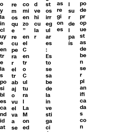
as
po
o
co
d
st
l
re
re
de
y
mi
ve
os
su
m
gi
pr
la
en
hi
irr
r
os
on
op
in
zo
cu
eg
de
qu
es
ue
cl
”
la
ul
l
e
st
uy
en
r
ar
pa
re
as
e
el
es
ís
cu
de
en
C
:
pe
be
tr
en
Es
ra
n
e
tr
to
r
se
la
o
se
el
r
s
C
sa
tr
pl
po
ul
be
ab
an
si
tu
de
aj
ifi
bl
ra
la
o
ca
es
l
in
vu
da
ca
La
ve
el
s
nd
M
sti
va
co
id
on
ga
a
n
at
ed
ci
se