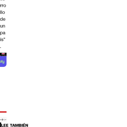
rro
llo
de
un
pa
ís"
.
LEE TAMBIÉN