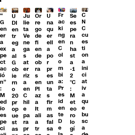
Fr
C
“
Ju
Or
U
Se
U
ac
N
G
lie
re
na
es
DI
ki
C
en
ta
go
qu
pe
en
ng
cu
er
Ve
de
er
ra
tr
en
es
a
ne
fi
ell
n
eg
C
ti
ex
ga
en
a
ha
a
ol
on
pe
s
de
po
st
al
o
a
ct
at
ob
r
a
G
m
ini
ac
er
ra
pr
-1
ob
bi
ci
ió
riz
s
es
2
ie
a:
at
n”
a
en
un
°C
rn
Pr
iv
:
en
Pl
ta
:
o
es
a
M
C
az
s
M
20
id
qu
ed
hil
a
fir
et
pr
en
e
io
e
It
m
eo
op
te
bu
es
pa
ali
as
ro
ue
D
sc
pe
ra
a
fal
lo
st
e
a
ci
pr
tr
sa
gí
as
la
de