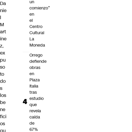
un
Da
comienzo”
nie
en
l
el
M
Centro
art
Cultural
íne
La
Moneda
z,
ex
Orrego
pu
defiende
so
obras
to
en
Plaza
do
Italia
s
tras
los
estudio
be
que
ne
revela
fici
caída
os
de
67%
qu