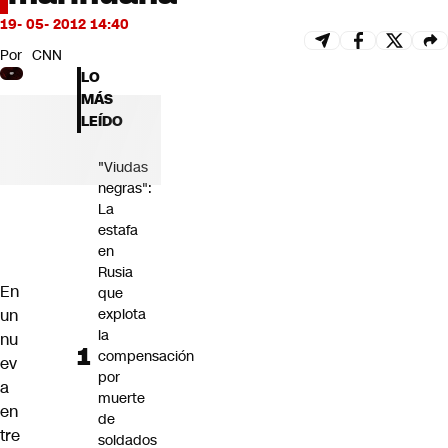
Futuro 360
19- 05- 2012 14:40
Opinión
Por
CNN
LO
MÁS
LEÍDO
"Viudas
negras":
La
estafa
en
Rusia
En
que
un
explota
la
nu
compensación
ev
por
a
muerte
en
de
tre
soldados