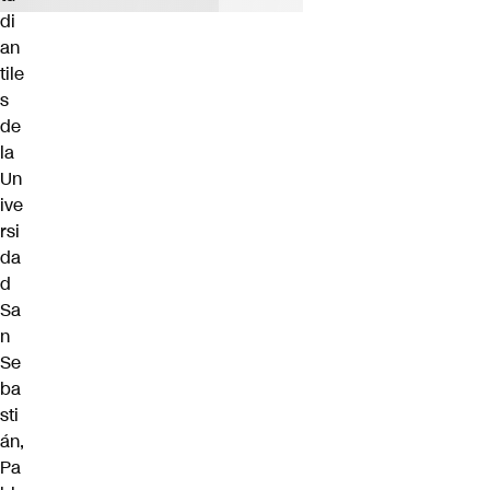
di
an
tile
s
de
la
Un
ive
rsi
da
d
Sa
n
Se
ba
sti
án,
Pa