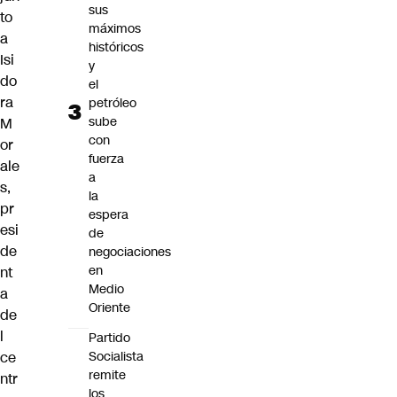
sus
to
máximos
a
históricos
Isi
y
do
el
ra
petróleo
sube
M
con
or
fuerza
ale
a
s,
la
pr
espera
esi
de
de
negociaciones
en
nt
Medio
a
Oriente
de
l
Partido
ce
Socialista
remite
ntr
los