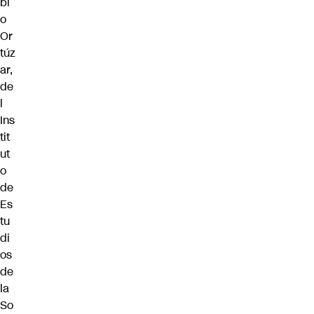
bl
o
Or
túz
ar,
de
l
Ins
tit
ut
o
de
Es
tu
di
os
de
la
So