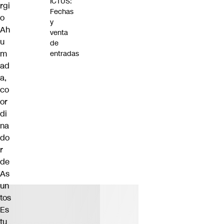
ICTUS:
rgi
Fechas
o
y
Ah
venta
u
de
m
entradas
ad
a,
co
or
di
na
do
r
de
As
un
tos
Es
tu