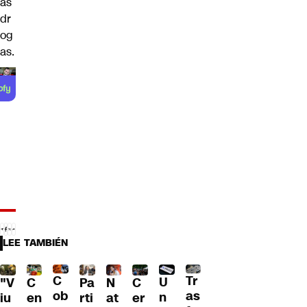
as
dr
og
as.
LEE TAMBIÉN
C
Tr
U
C
Pa
C
N
"V
ob
as
n
en
rti
er
at
iu