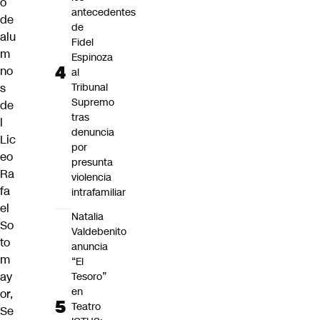
o
antecedentes
de
de
alu
Fidel
m
Espinoza
no
al
s
Tribunal
Supremo
de
tras
l
denuncia
Lic
por
eo
presunta
Ra
violencia
fa
intrafamiliar
el
Natalia
So
Valdebenito
to
anuncia
m
“El
ay
Tesoro”
en
or,
Teatro
Se