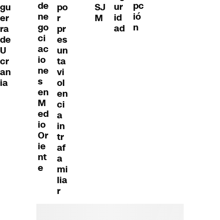
de
pc
ur
po
SJ
gu
ne
ió
id
r
M
er
go
n
ad
pr
ra
ci
es
de
ac
un
U
io
ta
cr
ne
vi
an
s
ol
ia
en
en
M
ci
ed
a
io
in
Or
tr
ie
af
nt
a
e
mi
lia
r