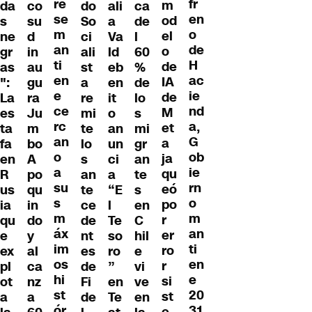
re
fr
m
co
do
ca
ali
da
se
en
od
su
So
de
a
s
m
o
el
d
ci
l
Va
ne
an
de
o
in
ali
60
ld
gr
ti
H
de
au
st
%
eb
as
en
ac
IA
gu
a
de
en
":
e
ie
de
ra
re
lo
it
La
ce
nd
M
Ju
mi
s
o
es
rc
a,
et
m
te
mi
an
ta
an
G
a
bo
lo
gr
un
fa
o
ob
ja
A
s
an
ci
en
a
ie
qu
po
an
te
a
R
su
rn
eó
qu
te
s
“E
us
s
o
po
in
ce
en
l
ia
m
m
r
do
de
C
Te
qu
áx
an
er
y
nt
hil
so
e
im
ti
ro
al
es
e
ro
ex
os
en
r
ca
de
vi
”
pl
hi
e
si
nz
Fi
ve
en
ot
st
20
st
a
de
en
Te
a
ór
31