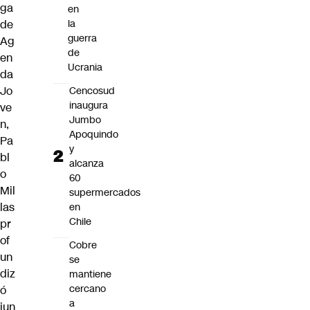
ga
en
de
la
guerra
Ag
de
en
Ucrania
da
Jo
Cencosud
inaugura
ve
Jumbo
n,
Apoquindo
Pa
y
bl
alcanza
o
60
Mil
supermercados
las
en
Chile
pr
of
Cobre
un
se
diz
mantiene
cercano
ó
a
jun