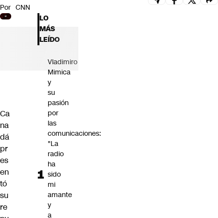
Por
CNN
Futuro 360
LO
Opinión
MÁS
LEÍDO
Vladimiro
Mimica
y
su
pasión
Ca
por
las
na
comunicaciones:
dá
"La
pr
radio
es
ha
en
sido
tó
mi
su
amante
y
re
a