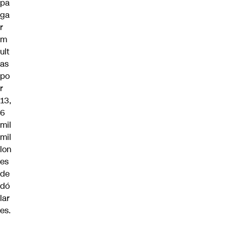
pa
ga
r
m
ult
as
po
r
13,
6
mil
mil
lon
es
de
dó
lar
es.