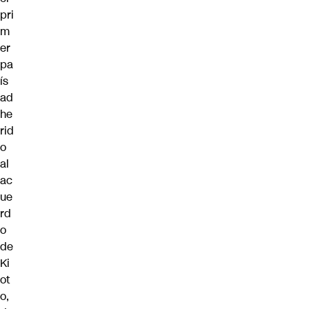
pri
m
er
pa
ís
ad
he
rid
o
al
ac
ue
rd
o
de
Ki
ot
o,