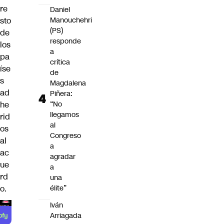
re
Daniel
sto
Manouchehri
(PS)
de
responde
los
a
pa
crítica
íse
de
s
Magdalena
ad
Piñera:
he
“No
llegamos
rid
al
os
Congreso
al
a
ac
agradar
ue
a
rd
una
o.
élite”
Iván
Arriagada