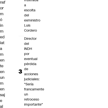
frustrada
nsf
a
or
escolta
m
del
ó
exministro
in
Luis
Cordero
m
ed
Director
iat
del
a
INDH
por
m
eventual
en
pérdida
te
de
en
acciones
un
judiciales:
m
"Sería
en
francamente
un
saj
retroceso
e
importante"
al