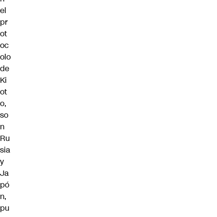
el
pr
ot
oc
olo
de
Ki
ot
o,
so
n
Ru
sia
y
Ja
pó
n,
pu