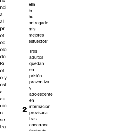
nu
ella
nci
le
a
he
al
entregado
pr
mis
ot
mejores
esfuerzos"
oc
olo
Tres
de
adultos
Ki
quedan
en
ot
prisión
o y
preventiva
est
y
a
adolescente
ac
en
ció
internación
n
provisoria
tras
se
encerrona
tra