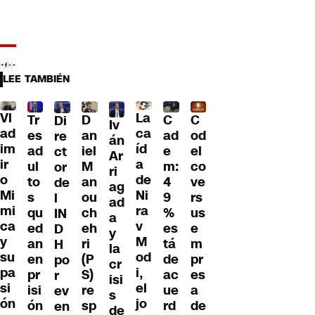
LEE TAMBIÉN
Vl
La
Tr
D
C
C
Di
Iv
ad
ca
es
an
ad
od
re
án
im
íd
ad
iel
e
el
ct
Ar
ir
a
ul
M
m:
co
or
ri
o
de
to
an
4
ve
de
ag
Mi
Ni
s
ou
9
rs
l
ad
mi
ra
qu
ch
%
us
IN
a
ca
v
ed
eh
es
e
D
y
y
M
an
ri
tá
m
H
la
su
od
en
(P
de
pr
po
cr
pa
i,
pr
S)
ac
es
r
isi
si
el
isi
re
ue
a
ev
s
ón
jo
ón
sp
rd
de
en
de