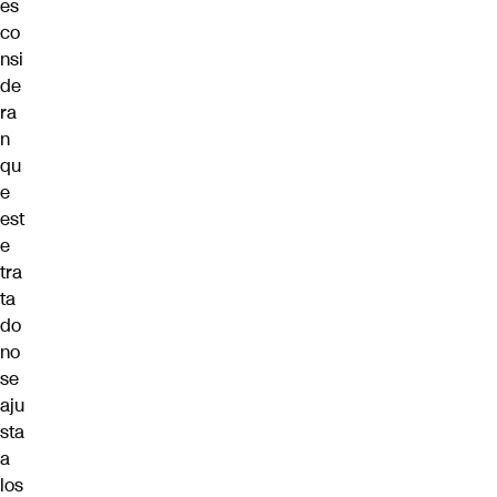
es
co
nsi
de
ra
n
qu
e
est
e
tra
ta
do
no
se
aju
sta
a
los