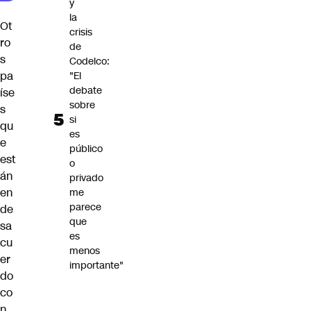
y
la
Ot
crisis
ro
de
s
Codelco:
pa
"El
debate
íse
sobre
s
si
qu
es
e
público
est
o
án
privado
en
me
parece
de
que
sa
es
cu
menos
er
importante"
do
co
n