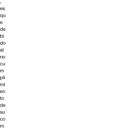
,
es
qu
e
de
bi
do
al
no
cu
m
pli
mi
en
to
de
su
co
m