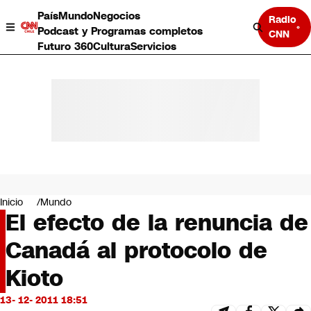
País
Mundo
Negocios
Radio
Podcast y Programas completos
CNN
Futuro 360
Cultura
Servicios
País
Mundo
Negocios
Inicio
Mundo
El efecto de la renuncia de
Deportes
Programas completos
Canadá al protocolo de
Cultura
Servicios
Kioto
Bits
CNN Data
13- 12- 2011 18:51
CNN tiempo