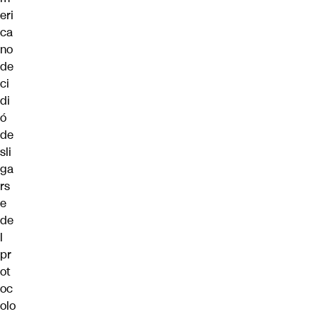
eri
ca
no
de
ci
di
ó
de
sli
ga
rs
e
de
l
pr
ot
oc
olo