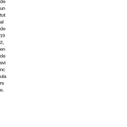
de
un
tot
al
de
19
2,
en
de
svi
nc
ula
rs
e.