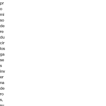
pr
o
mi
so
de
re
du
cir
los
ga
se
s
inv
er
na
de
ro
s,
su