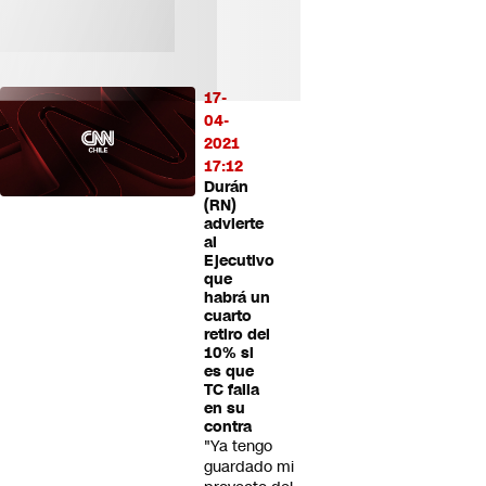
17-
04-
2021
17:12
Durán
(RN)
advierte
al
Ejecutivo
que
habrá un
cuarto
retiro del
10% si
es que
TC falla
en su
contra
"Ya tengo
guardado mi