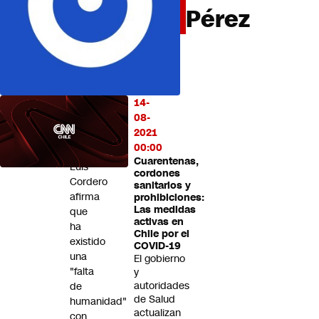
Pérez
Futuro 360
Opinión
14-
LO
08-
MÁS
2021
LEÍDO
00:00
Cuarentenas,
Luis
cordones
Cordero
sanitarios y
afirma
prohibiciones:
Las medidas
que
activas en
ha
Chile por el
existido
COVID-19
una
El gobierno
"falta
y
autoridades
de
de Salud
humanidad"
actualizan
con