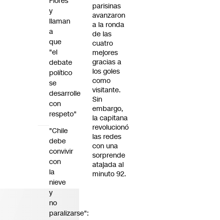
Flores
parisinas
y
avanzaron
llaman
a la ronda
a
de las
que
cuatro
"el
mejores
gracias a
debate
los goles
político
como
se
visitante.
desarrolle
Sin
con
embargo,
respeto"
la capitana
revolucionó
"Chile
las redes
debe
con una
convivir
sorprende
con
atajada al
la
minuto 92.
nieve
y
no
paralizarse":