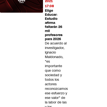
2021
17:08
Elige
Educar:
Estudio
afirma
faltarán 26
mil
profesores
para 2026
De acuerdo al
investigador,
Ignacio
Maldonado,
"es
importante
que como
sociedad y
todos los
actores
reconozcamos
ese esfuerzo y
ese valor" de
la labor de las
y los