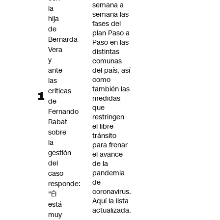
semana a
la
semana las
hija
fases del
de
plan Paso a
Bernarda
Paso en las
Vera
distintas
y
comunas
ante
del país, así
como
las
también las
críticas
medidas
de
que
Fernando
restringen
Rabat
el libre
sobre
tránsito
la
para frenar
gestión
el avance
del
de la
pandemia
caso
de
responde:
coronavirus.
"Él
Aquí la lista
está
actualizada.
muy