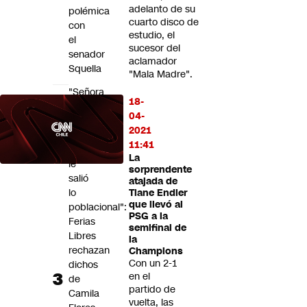
adelanto de su
polémica
cuarto disco de
con
estudio, el
el
sucesor del
senador
aclamador
Squella
"Mala Madre".
"Señora
18-
de
04-
feria"
2021
y
11:41
"se
La
le
sorprendente
salió
atajada de
lo
Tiane Endler
que llevó al
poblacional":
PSG a la
Ferias
semifinal de
Libres
la
rechazan
Champions
Con un 2-1
dichos
en el
de
partido de
Camila
vuelta, las