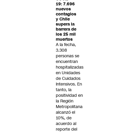
19: 7.696
nuevos
contagios
y Chile
supera la
barrera de
los 25 mil
muertos
A la fecha,
3.308
personas se
encuentran
hospitalizadas
en Unidades
de Cuidados
Intensivos. En
tanto, la
positividad en
la Región
Metropolitana
alcanzó el
10%, de
acuerdo al
reporte del