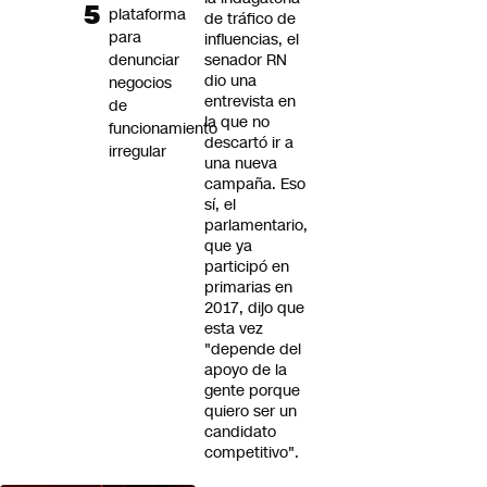
plataforma
de tráfico de
para
influencias, el
denunciar
senador RN
dio una
negocios
entrevista en
de
la que no
funcionamiento
descartó ir a
irregular
una nueva
campaña. Eso
sí, el
parlamentario,
que ya
participó en
primarias en
2017, dijo que
esta vez
"depende del
apoyo de la
gente porque
quiero ser un
candidato
competitivo".