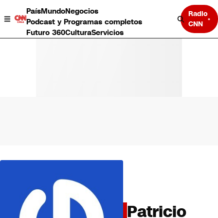
País
Mundo
Negocios
Radio
Podcast y Programas completos
CNN
Futuro 360
Cultura
Servicios
País
Mundo
Negocios
Deportes
Programas completos
Cultura
Servicios
Bits
CNN Data
Patricio
CNN tiempo