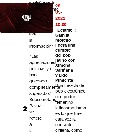
desinformado,
28-
probablemente
05-
no
2021
le
20:20
entregaron
"Déjame":
toda
Camila
la
Moreno
lidera una
información"
cumbre
del pop
"Las
latino con
apreciaciones
Ximena
políticas ya
Sariñana
han
y Lido
Pimienta
quedado
Una mezcla de
completamente
pop electrónico
superadas":
con poder
Subsecretario
femenino
Pavez
latinoamericano
se
es lo que trae
refiere
esta vez la
a
cantante
chilena, como
la