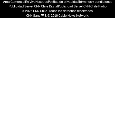
Área Comercial
En Vivo
Nosotros
Política de privacidad
Términos y condiciones
Publicidad Servel CNN Chile Digital
Publicidad Servel CNN Chile Radio
© 2025 CNN Chile. Todos los derechos reservados.
CNN Sans ™ & © 2016 Cable News Network.