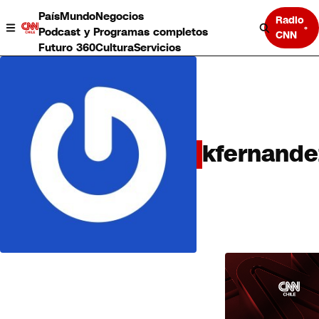
País
Mundo
Negocios
Radio
Podcast y Programas completos
CNN
Futuro 360
Cultura
Servicios
kfernande
País
Mundo
Negocios
Deportes
Programas completos
Cultura
LO
Servicios
MÁS
Bits
LEÍDO
CNN Data
CNN tiempo