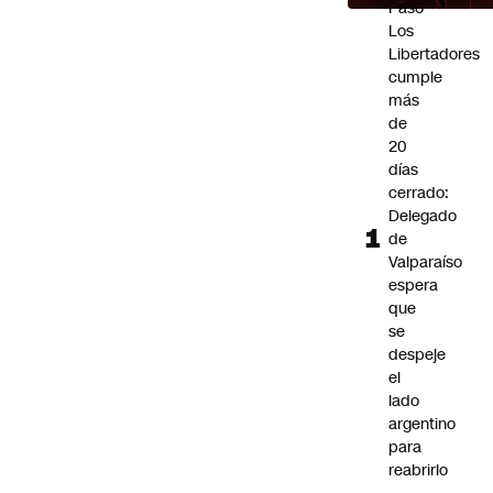
Paso
Futuro 360
Los
Opinión
Libertadores
cumple
más
de
20
días
cerrado:
Delegado
de
Valparaíso
espera
que
se
despeje
el
lado
argentino
para
reabrirlo