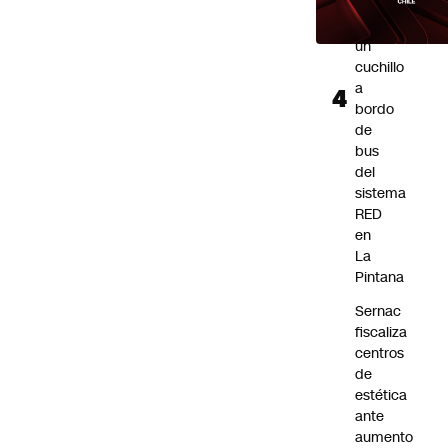
atacado
con
un
cuchillo
a
bordo
de
bus
del
sistema
RED
en
La
Pintana
Sernac
fiscaliza
centros
de
estética
ante
aumento