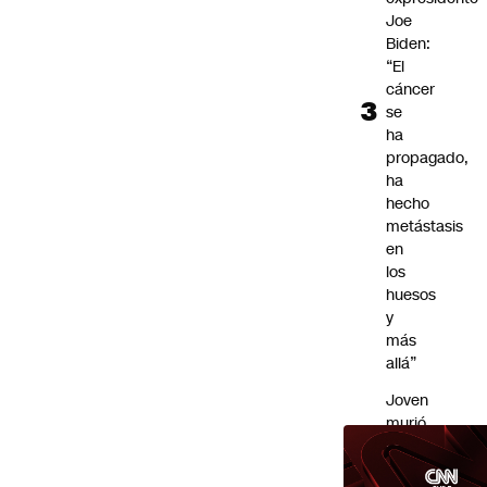
Joe
Biden:
“El
cáncer
se
ha
propagado,
ha
hecho
metástasis
en
los
huesos
y
más
allá”
Joven
murió
tras
ser