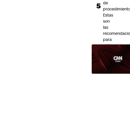
de
procedimiento
Estas
son
las
recomendaci
para
evitar
riesgos