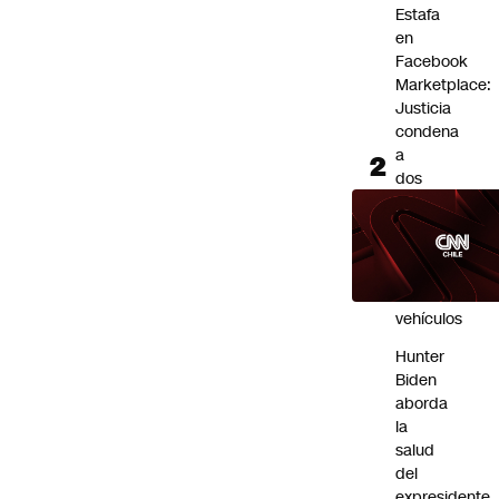
Estafa
en
Facebook
Marketplace:
Justicia
condena
a
dos
sujetos
por
compras
falsas
de
vehículos
Hunter
Biden
aborda
la
salud
del
expresidente