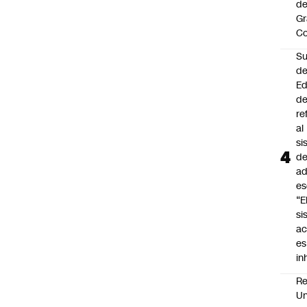
de
Gr
C
Su
d
Ed
de
re
al
si
d
ad
es
“E
si
ac
es
i
Re
Un