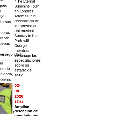
eta
"The Eternal
queó
Sunshine Tour"
r
en Londres.
Además, fue
ror
descartada de
stemas
la reposición
e
del musical
rceros
Sunday in the
rante
Park with
uebas
George,
e
mientras
berseguridad
continúan las
especulaciones
as
sobre su
eno de
estado de
cienda,
salud.
bierno
ntiene
02-
031
08-
omo
2026
cha
17:11
ra
Amplían
detención de
rredores
imputado por