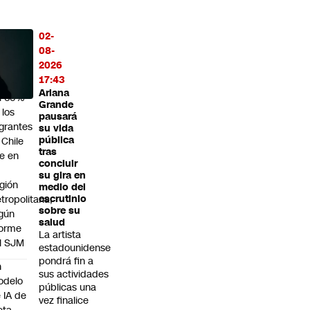
02-
MÁS
08-
O
2026
17:43
rca
Ariana
l 60%
Grande
 los
pausará
grantes
su vida
pública
 Chile
tras
ve en
concluir
su gira en
gión
medio del
tropolitana,
escrutinio
sobre su
gún
salud
forme
La artista
l SJM
estadounidense
pondrá fin a
n
sus actividades
odelo
públicas una
 IA de
vez finalice