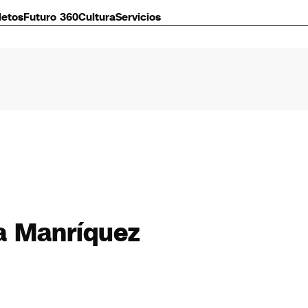
letos
Futuro 360
Cultura
Servicios
a Manríquez