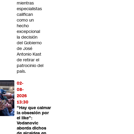
mientras
especialistas
califican
como un
hecho
excepcional
la decisión
del Gobierno
de José
Antonio Kast
de retirar el
patrocinio del
país.
02-
08-
2026
13:30
“Hay que calmar
la obsesión por
el like”:
Vodanovic
aborda dichos
de alcaldes en