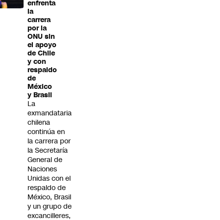
enfrenta
la
carrera
por la
ONU sin
el apoyo
de Chile
y con
respaldo
de
México
y Brasil
La
exmandataria
chilena
continúa en
la carrera por
la Secretaría
General de
Naciones
Unidas con el
respaldo de
México, Brasil
y un grupo de
excancilleres,