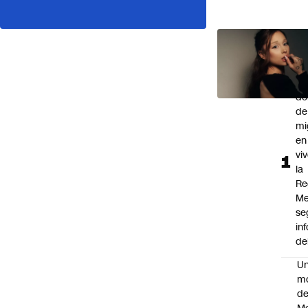
LO 
LEÍD
Ce
de
de
mi
en
vi
la
Re
Me
se
in
de
U
m
de