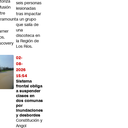
toriza
seis personas
 fusión
lesionadas
tre
tras impactar
aramount
a un grupo
que salía de
una
rner
discoteca en
os.
la Región de
scovery
Los Ríos.
02-
08-
2026
15:54
Sistema
frontal obliga
a suspender
clases en
dos comunas
por
inundaciones
y desbordes
Constitución y
Angol