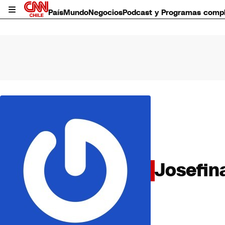
País
Mundo
Negocios
Podcast y Programas comp
País
Mundo
Negocios
Deportes
Programas completos
Cultura
Josefin
Servicios
Bits
CNN Data
CNN tiempo
Futuro 360
Opinión