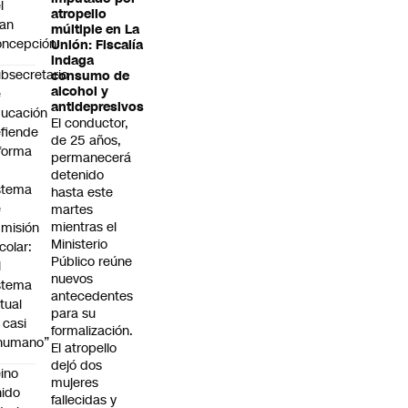
l
atropello
an
múltiple en La
oncepción
Unión: Fiscalía
indaga
bsecretario
consumo de
alcohol y
e
antidepresivos
ucación
El conductor,
fiende
de 25 años,
forma
permanecerá
detenido
stema
hasta este
e
martes
mientras el
misión
Ministerio
colar:
Público reúne
l
nuevos
stema
antecedentes
tual
para su
 casi
formalización.
nhumano”
El atropello
dejó dos
ino
mujeres
ido
fallecidas y