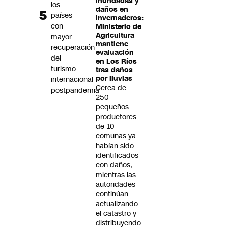
inundadas y
los
daños en
países
invernaderos:
con
Ministerio de
Agricultura
mayor
mantiene
recuperación
evaluación
del
en Los Ríos
turismo
tras daños
por lluvias
internacional
Cerca de
postpandemia
250
pequeños
productores
de 10
comunas ya
habían sido
identificados
con daños,
mientras las
autoridades
continúan
actualizando
el catastro y
distribuyendo