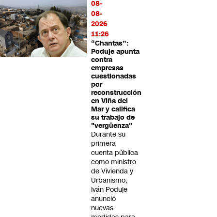
08-
08-
2026
11:26
“Chantas”:
Poduje apunta
contra
empresas
cuestionadas
por
reconstrucción
en Viña del
Mar y califica
su trabajo de
"vergüenza"
Durante su
primera
cuenta pública
como ministro
de Vivienda y
Urbanismo,
Iván Poduje
anunció
nuevas