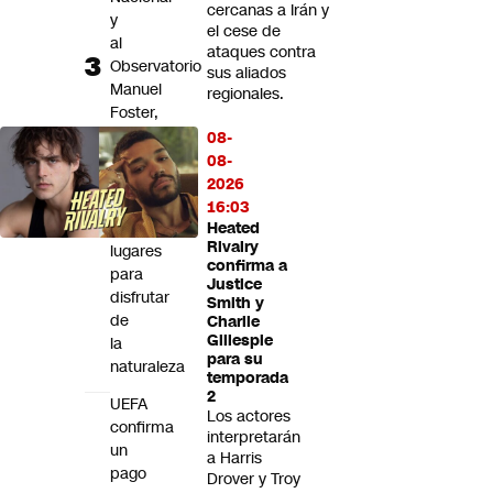
cercanas a Irán y
y
el cese de
al
ataques contra
Observatorio
sus aliados
Manuel
regionales.
Foster,
paseo
08-
en
08-
teleférico
2026
y
16:03
seis
Heated
Rivalry
lugares
confirma a
para
Justice
disfrutar
Smith y
de
Charlie
Gillespie
la
para su
naturaleza
temporada
2
UEFA
Los actores
confirma
interpretarán
un
a Harris
pago
Drover y Troy